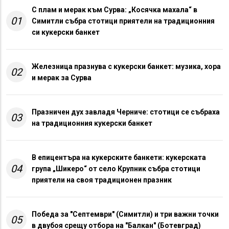
С плам и мерак към Сурва: „Косячка махала“ в
01
Симитли събра стотици приятели на традиционния
си кукерски банкет
Железница празнува с кукерски банкет: музика, хора
02
и мерак за Сурва
Празничен дух завладя Черниче: стотици се събраха
03
на традиционния кукерски банкет
В епицентъра на кукерските банкети: кукерската
04
група „Шикеро“ от село Крупник събра стотици
приятели на своя традиционен празник
Победа за "Септември" (Симитли) и три важни точки
05
в двубоя срещу отбора на "Балкан" (Ботевград)