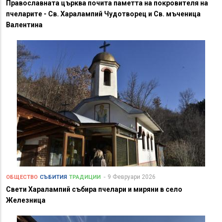
Православната църква почита паметта на покровителя на
пчеларите - Св. Харалампий Чудотворец и Св. мъченица
Валентина
9 Февруари 2026
ОБЩЕСТВО
СЪБИТИЯ
ТРАДИЦИИ
Свети Харалампий събира пчелари и миряни в село
Железница