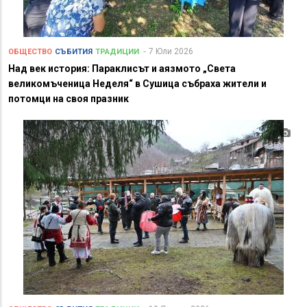
7 Юли 2026
ОБЩЕСТВО
СЪБИТИЯ
ТРАДИЦИИ
Над век история: Параклисът и аязмото „Света
великомъченица Неделя“ в Сушица събраха жители и
потомци на своя празник