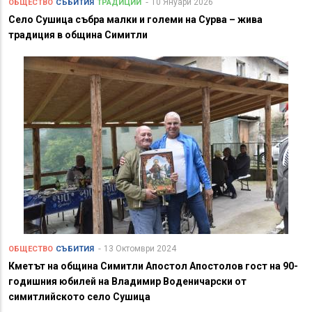
10 Януари 2026
ОБЩЕСТВО
СЪБИТИЯ
ТРАДИЦИИ
Село Сушица събра малки и големи на Сурва – жива
традиция в община Симитли
13 Октомври 2024
ОБЩЕСТВО
СЪБИТИЯ
Кметът на община Симитли Апостол Апостолов гост на 90-
годишния юбилей на Владимир Воденичарски от
симитлийското село Сушица