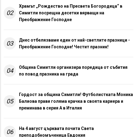
Храмът „Рождество на Пресвета Богородица“ в
02
Симитли посрещна десетки вярващи на
Преображение Господне
Днес отбелязваме един от най-светлите празници -
03
Преображение Господне! Честит празник!
Община Симитли организира поредица от събития
04
по повод празника на града
Гордост за община Симитли! Футболистката Моника
05
Балиова прави голяма крачка в своята кариера и
преминава в серия А в Италия
На 4 август църквата почита Света
06
преподобномъченица Евдокия