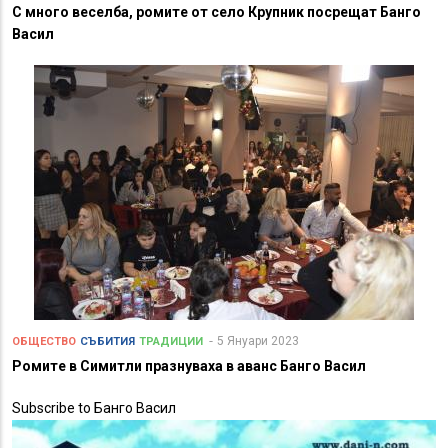
С много веселба, ромите от село Крупник посрещат Банго
Васил
5 Януари 2023
ОБЩЕСТВО
СЪБИТИЯ
ТРАДИЦИИ
Ромите в Симитли празнуваха в аванс Банго Васил
Subscribe to Банго Васил