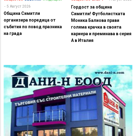
5 Август 2026
Гордост за община
Община Симитли
Симитли! Футболистката
организира поредица от
Моника Балиова прави
събития по повод празника
голяма крачка в своята
на града
кариера и преминава в серия
А в Италия