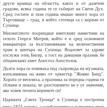
други краища на областта, както и от далечни
градове, всяка година те се събират на Свети Дух.
Сред гостите и тази година имаше много хора от
Търговище – град, в който стотици са с корени от
Сушица.
Множеството посрещаше кметският наместник на
селото Георги Митрев, който е и сред основните
инициатори за възстановяване на величествения
храм в центъра на Сушица. Водосвет за здраве
отслужи отец Бисер, а гост на днешния празник бе
общинският кмет Апостол Апостолов.
Дълги хора се извиваха под съпровода на музиката,
изпълнявана на живо от оркестър "Живко Бенд".
Хората се веселиха, а празника за поредна година ги
сближи и показа, че разстоянието не е от значение,
ако човек почита корените си!
Църквата „Света Троица“ в Сушица е построена
през 1874 година, а камбанарията е направена през