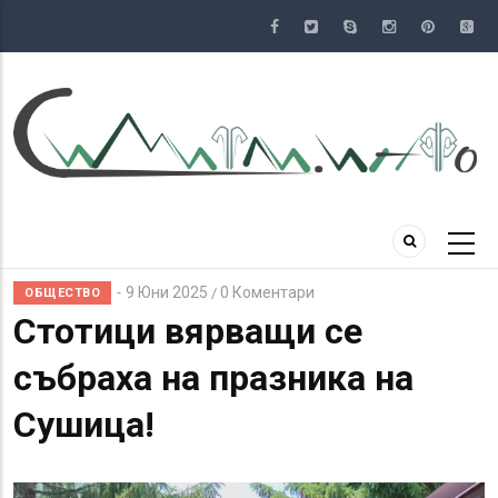
Премини
към
основното
съдържание
9 Юни 2025
0 Коментари
/
ОБЩЕСТВО
Стотици вярващи се
събраха на празника на
Сушица!