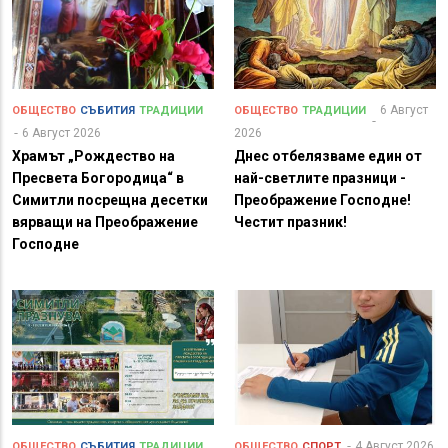
6 Август
ОБЩЕСТВО
СЪБИТИЯ
ТРАДИЦИИ
ОБЩЕСТВО
ТРАДИЦИИ
6 Август 2026
2026
Храмът „Рождество на
Днес отбелязваме един от
Пресвета Богородица“ в
най-светлите празници -
Симитли посрещна десетки
Преображение Господне!
вярващи на Преображение
Честит празник!
Господне
4 Август 2026
ОБЩЕСТВО
СЪБИТИЯ
ТРАДИЦИИ
ОБЩЕСТВО
СПОРТ