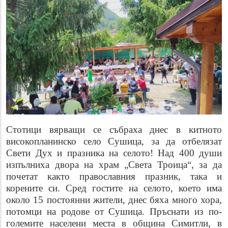
Стотици вярващи се събраха днес в китното
високопланинско село Сушица, за да отбелязат
Свети Дух и празника на селото! Над 400 души
изпълниха двора на храм „Света Троица“, за да
почетат както православния празник, така и
корените си. Сред гостите на селото, което има
около 15 постоянни жители, днес бяха много хора,
потомци на родове от Сушица. Пръснати из по-
големите населени места в община Симитли, в