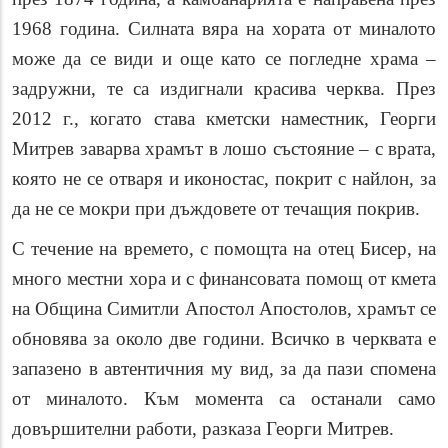
1968 година. Силната вяра на хората от миналото
може да се види и още като се погледне храма –
задружни, те са издигнали красива черква. През
2012 г., когато става кметски наместник, Георги
Митрев заварва храмът в лошо състояние – с врата,
която не се отваря и иконостас, покрит с найлон, за
да не се мокри при дъждовете от течащия покрив.
С течение на времето, с помощта на отец Бисер, на
много местни хора и с финансовата помощ от кмета
на Община Симитли Апостол Апостолов, храмът се
обновява за около две години. Всичко в черквата е
запазено в автентичния му вид, за да пази спомена
от миналото. Към момента са останали само
довършителни работи, разказа Георги Митрев.