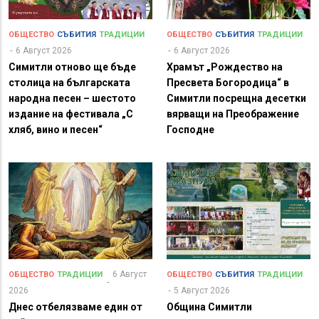
ОБЩЕСТВО
СЪБИТИЯ
ТРАДИЦИИ
ОБЩЕСТВО
СЪБИТИЯ
ТРАДИЦИИ
6 Август 2026
6 Август 2026
Симитли отново ще бъде
Храмът „Рождество на
столица на българската
Пресвета Богородица“ в
народна песен – шестото
Симитли посрещна десетки
издание на фестивала „С
вярващи на Преображение
хляб, вино и песен“
Господне
6 Август
ОБЩЕСТВО
ТРАДИЦИИ
ОБЩЕСТВО
СЪБИТИЯ
ТРАДИЦИИ
2026
5 Август 2026
Днес отбелязваме един от
Община Симитли