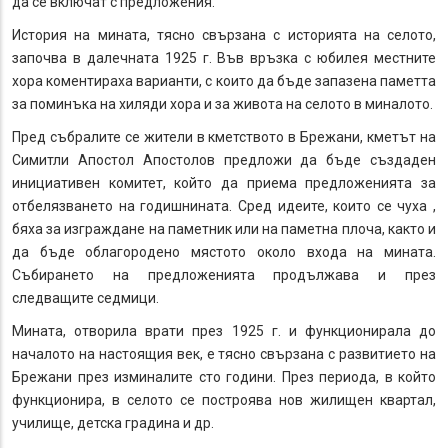
да се включат с предложения.
История на мината, тясно свързана с историята на селото,
започва в далечната 1925 г. Във връзка с юбилея местните
хора коментираха варианти, с които да бъде запазена паметта
за поминъка на хиляди хора и за живота на селото в миналото.
Пред събралите се жители в кметството в Брежани, кметът на
Симитли Апостол Апостолов предложи да бъде създаден
инициативен комитет, който да приема предложенията за
отбелязването на годишнината. Сред идеите, които се чуха ,
бяха за изграждане на паметник или на паметна плоча, както и
да бъде облагородено мястото около входа на мината.
Събирането на предложенията продължава и през
следващите седмици.
Мината, отворила врати през 1925 г. и функционирала до
началото на настоящия век, е тясно свързана с развитието на
Брежани през изминалите сто години. През периода, в който
функционира, в селото се построява нов жилищен квартал,
училище, детска градина и др.