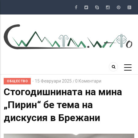
Премини
към
основното
съдържание
15 Февруари 2025
0 Коментари
/
ОБЩЕСТВО
Стогодишнината на мина
„Пирин“ бе тема на
дискусия в Брежани