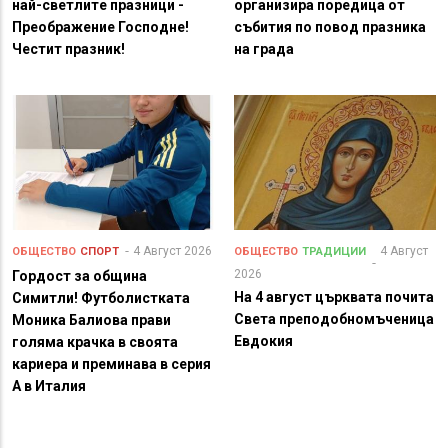
най-светлите празници -
организира поредица от
Преображение Господне!
събития по повод празника
Честит празник!
на града
4 Август 2026
4 Август
ОБЩЕСТВО
СПОРТ
ОБЩЕСТВО
ТРАДИЦИИ
2026
Гордост за община
На 4 август църквата почита
Симитли! Футболистката
Света преподобномъченица
Моника Балиова прави
Евдокия
голяма крачка в своята
кариера и преминава в серия
А в Италия