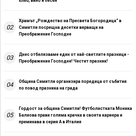
хляб, вино и песен“
Храмът „Рождество на Пресвета Богородица“ в
02
Симитли посрещна десетки вярващи на
Преображение Господне
Днес отбелязваме един от най-светлите празници -
03
Преображение Господне! Честит празник!
Община Симитли организира поредица от събития
04
по повод празника на града
Гордост за община Симитли! Футболистката Моника
05
Балиова прави голяма крачка в своята кариера и
преминава в серия А в Италия