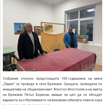
Събрание относно предстоящата 100-годишнина на мина
„Пирин“ се проведе в село Брежани. Срещата, проведена по
инициатива на общинския кмет Апостол Апостолов и на кмета
на Брежани Петьо Борисов, имаше за цел да се обсъдят
варианти за отбелязването на вековния юбилей и повече хора