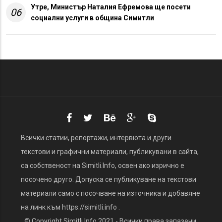
Утре, Министър Наталия Ефремова ще посети
06
социални услуги в община Симитли
Всички статии, репортажи, интервюта и други
текстови и графични материали, публикувани в сайта,
са собственост на Simitli.Info, освен ако изрично е
посочено друго. Допуска се публикуване на текстови
материали само с посочване на източника и добавяне
на линк към https://simitli.info .
© Copyright Simitli.Info 2021 - Всички права запазени.