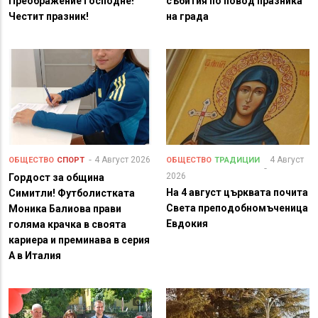
Преображение Господне!
събития по повод празника
Честит празник!
на града
4 Август 2026
4 Август
ОБЩЕСТВО
СПОРТ
ОБЩЕСТВО
ТРАДИЦИИ
2026
Гордост за община
На 4 август църквата почита
Симитли! Футболистката
Света преподобномъченица
Моника Балиова прави
Евдокия
голяма крачка в своята
кариера и преминава в серия
А в Италия