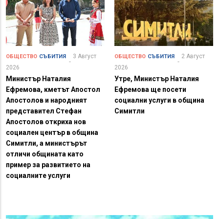
3 Август
2 Август
ОБЩЕСТВО
СЪБИТИЯ
ОБЩЕСТВО
СЪБИТИЯ
2026
2026
Министър Наталия
Утре, Министър Наталия
Ефремова, кметът Апостол
Ефремова ще посети
Апостолов и народният
социални услуги в община
представител Стефан
Симитли
Апостолов откриха нов
социален център в община
Симитли, а министърът
отличи общината като
пример за развитието на
социалните услуги