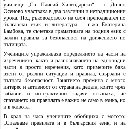
училище „Св. Паисий Хилендарски“ – с. Долно
Осеново участваха в два различни и нетрадиционни
урока. Под ръководството на своя преподавател по
български език и литература – г-жа Екатерина
Бамбова, те съчетаха граматиката на родния език с
важни правила за безопасност на движението по
пътищата.
Учениците упражняваха определянето на части на
изречението, както и разпознаването на еднородни
части в прости изречения, като примерите бяха
взети от реални ситуации и правила, свързани с
пътната безопасност. Занятието премина с много
интерес и активност от страна на децата, които чрез
забавни и интерактивни задачи осъзнаха, че
спазването на правилата е важно не само в езика, но
и в живота.
В края на часа учениците обобщиха с мотото:
„Спазваме правилата и в българския език, и на