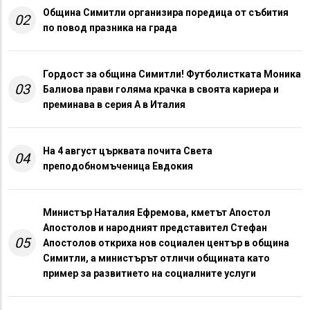
Община Симитли организира поредица от събития
02
по повод празника на града
Гордост за община Симитли! Футболистката Моника
03
Балиова прави голяма крачка в своята кариера и
преминава в серия А в Италия
На 4 август църквата почита Света
04
преподобномъченица Евдокия
Министър Наталия Ефремова, кметът Апостол
Апостолов и народният представител Стефан
05
Апостолов откриха нов социален център в община
Симитли, а министърът отличи общината като
пример за развитието на социалните услуги