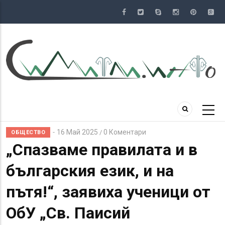
Премини
към
основното
съдържание
16 Май 2025
0 Коментари
/
ОБЩЕСТВО
„Спазваме правилата и в
българския език, и на
пътя!“, заявиха ученици от
ОбУ „Св. Паисий