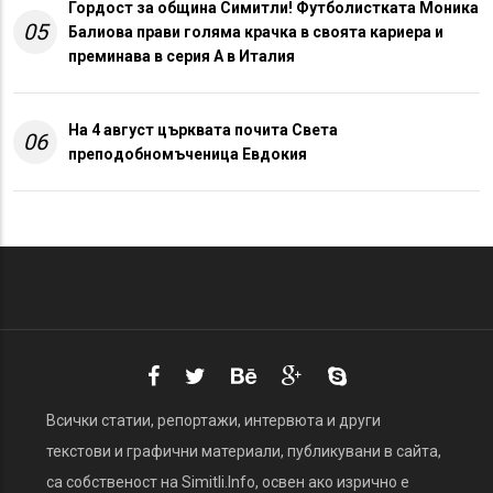
Гордост за община Симитли! Футболистката Моника
05
Балиова прави голяма крачка в своята кариера и
преминава в серия А в Италия
На 4 август църквата почита Света
06
преподобномъченица Евдокия
Всички статии, репортажи, интервюта и други
текстови и графични материали, публикувани в сайта,
са собственост на Simitli.Info, освен ако изрично е