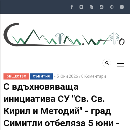
Премини
към
основното
съдържание
5 Юни 2026
0 Коментари
/
ОБЩЕСТВО
СЪБИТИЯ
С вдъхновяваща
инициатива СУ "Св. Св.
Кирил и Методий" - град
Симитли отбеляза 5 юни -