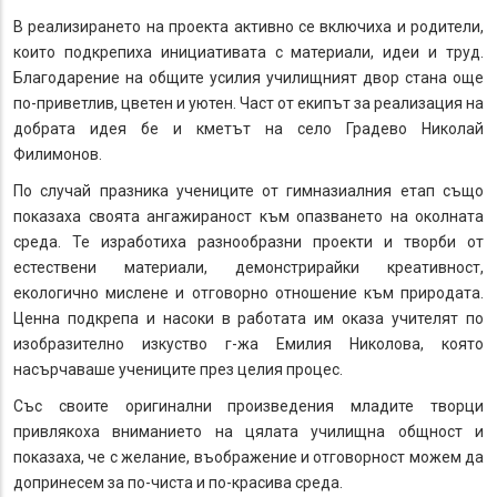
В реализирането на проекта активно се включиха и родители,
които подкрепиха инициативата с материали, идеи и труд.
Благодарение на общите усилия училищният двор стана още
по-приветлив, цветен и уютен. Част от екипът за реализация на
добрата идея бе и кметът на село Градево Николай
Филимонов.
По случай празника учениците от гимназиалния етап също
показаха своята ангажираност към опазването на околната
среда. Те изработиха разнообразни проекти и творби от
естествени материали, демонстрирайки креативност,
екологично мислене и отговорно отношение към природата.
Ценна подкрепа и насоки в работата им оказа учителят по
изобразително изкуство г-жа Емилия Николова, която
насърчаваше учениците през целия процес.
Със своите оригинални произведения младите творци
привлякоха вниманието на цялата училищна общност и
показаха, че с желание, въображение и отговорност можем да
допринесем за по-чиста и по-красива среда.