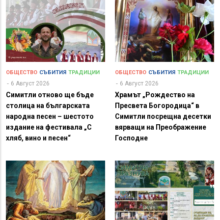
ОБЩЕСТВО
СЪБИТИЯ
ТРАДИЦИИ
ОБЩЕСТВО
СЪБИТИЯ
ТРАДИЦИИ
6 Август 2026
6 Август 2026
Симитли отново ще бъде
Храмът „Рождество на
столица на българската
Пресвета Богородица“ в
народна песен – шестото
Симитли посрещна десетки
издание на фестивала „С
вярващи на Преображение
хляб, вино и песен“
Господне