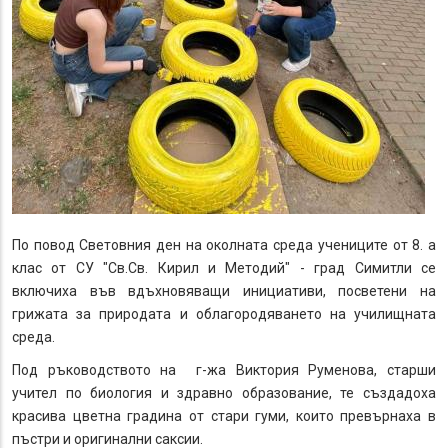
По повод Световния ден на околната среда учениците от 8. а
клас от СУ "Св.Св. Кирил и Методий" - град Симитли се
включиха във вдъхновяващи инициативи, посветени на
грижата за природата и облагородяването на училищната
среда.
Под ръководството на г-жа Виктория Руменова, старши
учител по биология и здравно образование, те създадоха
красива цветна градина от стари гуми, които превърнаха в
пъстри и оригинални саксии.