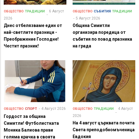
6 Август
ОБЩЕСТВО
ТРАДИЦИИ
ОБЩЕСТВО
СЪБИТИЯ
ТРАДИЦИИ
2026
5 Август 2026
Днес отбелязваме един от
Община Симитли
най-светлите празници -
организира поредица от
Преображение Господне!
събития по повод празника
Честит празник!
на града
4 Август 2026
4 Август
ОБЩЕСТВО
СПОРТ
ОБЩЕСТВО
ТРАДИЦИИ
2026
Гордост за община
На 4 август църквата почита
Симитли! Футболистката
Света преподобномъченица
Моника Балиова прави
Евдокия
голяма крачка в своята