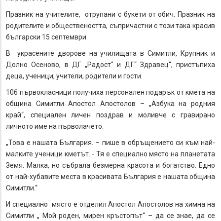
Празник на учителите, отрупани с букети от обич. Празник на
родителите и обществеността, съпричастни с този така красив
български 15 септември.
В украсените дворове на училищата в Симитли, Крупник и
Долно Осеново, в ДГ „Радост“ и ДГ“ Здравец“, пристъпиха
деца, ученици, учители, родители и гости.
106 първокласници получиха персонален подарък от кмета на
община Симитли Апостол Апостолов – „Азбука на родния
край“, специален личен поздрав и моливче с гравирано
личното име на първолачето.
„Това е нашата България. – пише в обръщението си към най-
малките ученици кметът. - Тя е специално място на планетата
Земя. Малка, но събрала безмерна красота и богатство. Едно
от най-хубавите места в красивата България е нашата община
Симитли.“
И специално място е отделил Апостол Апостолов на химна на
Симитли „ Мой роден, мирен кръстопът“ – да се знае, да се