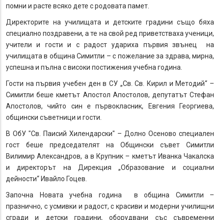
помни и расте всяко дете с родовата памет.
Директорите на училищата и детските градини също бяха
специално поздравени, а те на свой ред приветстваха ученици,
учители и гости и с радост удариха първия звънец на
училищата в община Симитли – с пожелание за здрава, мирна,
успешна и пълна с високи постижения учебна година.
Гости на първия учебен ден в СУ „Св. Св. Кирил и Методий“ –
Симитли беше кметът Апостол Апостолов, депутатът Стефан
Апостолов, чийто син е първокласник, Евгения Георгиева,
общински съветници и гости.
В ОбУ "Св. Паисий Хилендарски" – Долно Осеново специален
гост беше председателят на Общински съвет Симитли
Вилимир Александров, а в Крупник – кметът Иванка Чакалска
и директорът на Дирекция „Образование и социални
дейности“ Ивайло Гоцев.
Започна Новата учебна година в община Симитли –
празнично, с усмивки и радост, с красиви и модерни училищни
сгради и детски градини, оборудвани със съвременни