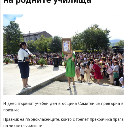
И днес първият учебен ден в община Симитли се превърна в
празник.
Празник на първокласниците, които с трепет прекрачиха прага
на родното училище.