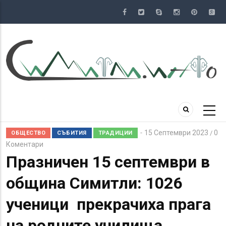
Премини
към
основното
съдържание
15 Септември 2023
0
/
ОБЩЕСТВО
СЪБИТИЯ
ТРАДИЦИИ
Коментари
Празничен 15 септември в
община Симитли: 1026
ученици прекрачиха прага
на родните училища