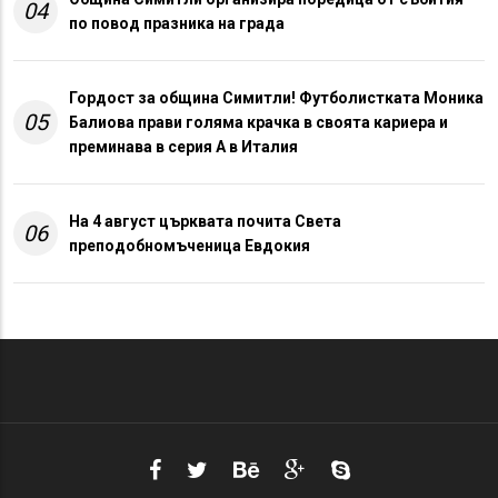
04
по повод празника на града
Гордост за община Симитли! Футболистката Моника
05
Балиова прави голяма крачка в своята кариера и
преминава в серия А в Италия
На 4 август църквата почита Света
06
преподобномъченица Евдокия