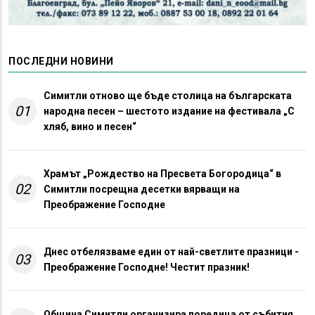
ПОСЛЕДНИ НОВИНИ
Симитли отново ще бъде столица на българската
01
народна песен – шестото издание на фестивала „С
хляб, вино и песен“
Храмът „Рождество на Пресвета Богородица“ в
02
Симитли посрещна десетки вярващи на
Преображение Господне
Днес отбелязваме един от най-светлите празници -
03
Преображение Господне! Честит празник!
Община Симитли организира поредица от събития