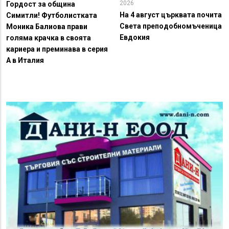
2026
Гордост за община
На 4 август църквата почита
Симитли! Футболистката
Света преподобномъченица
Моника Балиова прави
Евдокия
голяма крачка в своята
кариера и преминава в серия
А в Италия