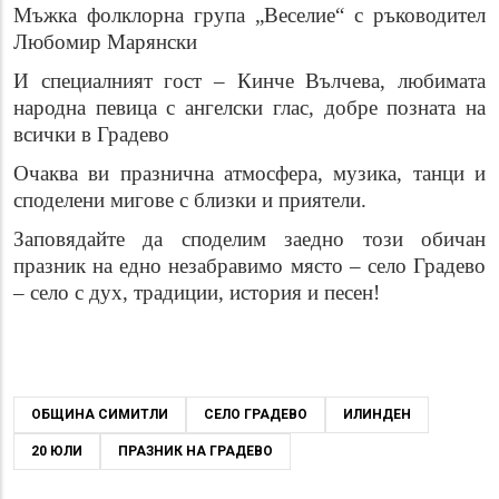
Мъжка фолклорна група „Веселие“ с ръководител
Любомир Марянски
И специалният гост – Кинче Вълчева, любимата
народна певица с ангелски глас, добре позната на
всички в Градево
Очаква ви
празнична
атмосфера, музика, танци и
споделени мигове с близки и приятели.
Заповядайте да споделим заедно този обичан
празник на едно незабравимо място –
село Градево
– село с дух, традиции, история и песен!
ОБЩИНА СИМИТЛИ
СЕЛО ГРАДЕВО
ИЛИНДЕН
20 ЮЛИ
ПРАЗНИК НА ГРАДЕВО