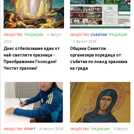
6 Август
ОБЩЕСТВО
ТРАДИЦИИ
ОБЩЕСТВО
СЪБИТИЯ
ТРАДИЦИИ
2026
5 Август 2026
Днес отбелязваме един от
Община Симитли
най-светлите празници -
организира поредица от
Преображение Господне!
събития по повод празника
Честит празник!
на града
4 Август 2026
4 Август
ОБЩЕСТВО
СПОРТ
ОБЩЕСТВО
ТРАДИЦИИ