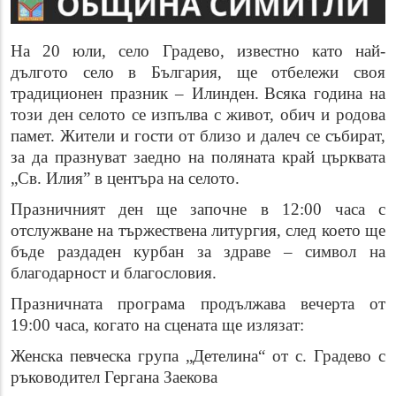
На
20 юли
, село
Градево
, известно като
най-
дългото село в България
, ще отбележи своя
традиционен празник –
Илинден
.
Всяка година на
този ден селото се изпълва с живот, обич и родова
памет. Жители и гости от близо и далеч се събират,
за да празнуват заедно на поляната край църквата
„Св. Илия” в центъра на селото.
Празничният ден ще започне в 12:00 часа с
отслужване на тържествена литургия, след което ще
бъде раздаден курбан за здраве – символ на
благодарност и благословия.
Празничната програма продължава вечерта от
19:00 часа, когато на сцената ще излязат:
Женска певческа група „Детелина“ от с. Градево с
ръководител Гергана Заекова