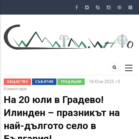
Премини
към
основното
съдържание
18 Юли 2025
0
/
ОБЩЕСТВО
СЪБИТИЯ
ТРАДИЦИИ
Коментари
На 20 юли в Градево!
Илинден – празникът на
най-дългото село в
България!