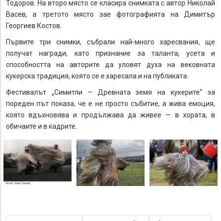
Тодоров. На второ място се класира снимката с автор Николай
Васев, а третото място зае фотографията на Димитър
Георгиев Костов.
Първите три снимки, събрали най-много харесвания, ще
получат награди, като признание за таланта, усета и
способността на авторите да уловят духа на вековната
кукерска традиция, която се е харесала и на публиката.
Фестивалът „Симитли – Древната земя на кукерите“ за
пореден път показа, че е не просто събитие, а жива емоция,
която вдъхновява и продължава да живее — в хората, в
обичаите и в кадрите.