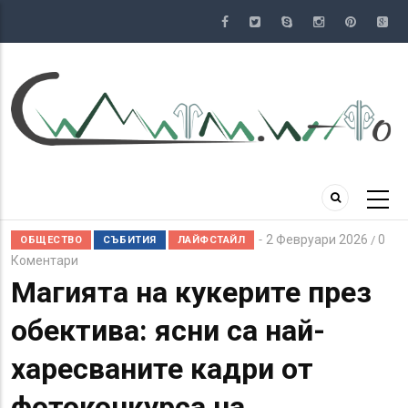
Премини
към
основното
съдържание
2 Февруари 2026
0
/
ОБЩЕСТВО
СЪБИТИЯ
ЛАЙФСТАЙЛ
Коментари
Магията на кукерите през
обектива: ясни са най-
харесваните кадри от
фотоконкурса на