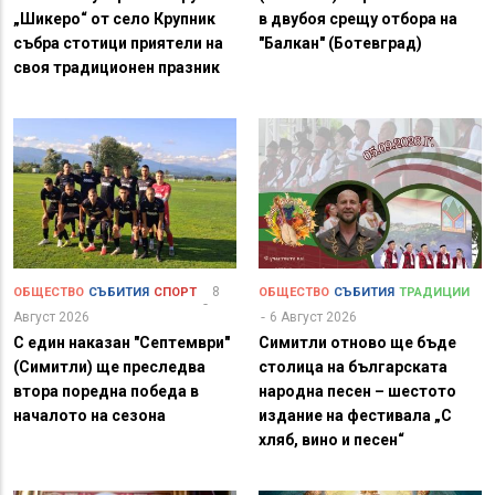
„Шикеро“ от село Крупник
в двубоя срещу отбора на
събра стотици приятели на
"Балкан" (Ботевград)
своя традиционен празник
8
ОБЩЕСТВО
СЪБИТИЯ
СПОРТ
ОБЩЕСТВО
СЪБИТИЯ
ТРАДИЦИИ
Август 2026
6 Август 2026
С един наказан "Септември"
Симитли отново ще бъде
(Симитли) ще преследва
столица на българската
втора поредна победа в
народна песен – шестото
началото на сезона
издание на фестивала „С
хляб, вино и песен“