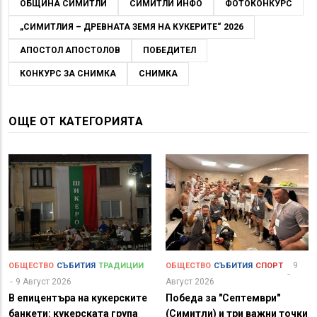
ОБЩИНА СИМИТЛИ
СИМИТЛИ ИНФО
ФОТОКОНКУРС
„СИМИТЛИЯ – ДРЕВНАТА ЗЕМЯ НА КУКЕРИТЕ“ 2026
АПОСТОЛ АПОСТОЛОВ
ПОБЕДИТЕЛ
КОНКУРС ЗА СНИМКА
СНИМКА
ОЩЕ ОТ КАТЕГОРИЯТА
9
ОБЩЕСТВО
СЪБИТИЯ
ТРАДИЦИИ
ОБЩЕСТВО
СЪБИТИЯ
СПОРТ
9 Август 2026
Август 2026
В епицентъра на кукерските
Победа за "Септември"
банкети: кукерската група
(Симитли) и три важни точки