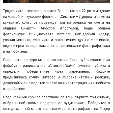
Традицията оживява в снимка! Във връзка с 22-рото издание
на мащабния кукерски фестивал „Симитли – Древната земя на
кукерите“, който се провежда под патронажа на кмета на
община Симитли Апостол Апостолов, беше обявен
фотоконкурс. Инициативата потърси най-добрия кадър,
уловил магията, емоцията и автентичния дух на фестивала,
видяни през погледа както на професионални фотографи, така
и на любители.
След като конкурсните фотографии бяха публикувани във
фейсбук страницата на
„Симитли.Инфо“
, именно публиката
определи победителите чрез харесвания. Кадрите
предизвикаха голям интерес и събраха стотици реакции,
доказвайки още веднъж силата на живата традиция и нейното
въздействие.
След крайния срок за гласуване са ясни първите три снимки,
събрали най-голяма подкрепа от аудиторията. Победител в
конкурса, с най-много харесвания, е фотографията на Тодор