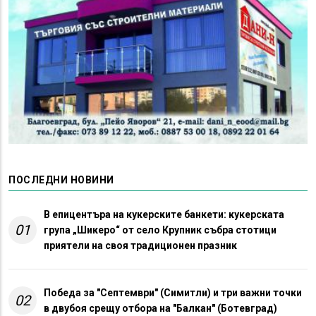
ПОСЛЕДНИ НОВИНИ
В епицентъра на кукерските банкети: кукерската
01
група „Шикеро“ от село Крупник събра стотици
приятели на своя традиционен празник
Победа за "Септември" (Симитли) и три важни точки
02
в двубоя срещу отбора на "Балкан" (Ботевград)