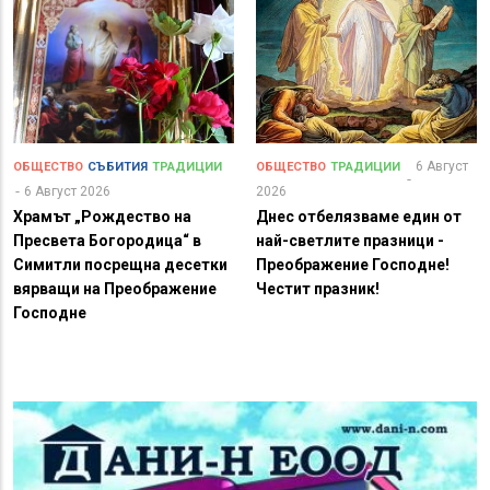
6 Август
ОБЩЕСТВО
СЪБИТИЯ
ТРАДИЦИИ
ОБЩЕСТВО
ТРАДИЦИИ
6 Август 2026
2026
Храмът „Рождество на
Днес отбелязваме един от
Пресвета Богородица“ в
най-светлите празници -
Симитли посрещна десетки
Преображение Господне!
вярващи на Преображение
Честит празник!
Господне