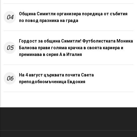
Община Симитли организира поредица от събития
04
по повод празника на града
Гордост за община Симитли! Футболистката Моника
05
Балиова прави голяма крачка в своята кариера и
преминава в серия А в Италия
На 4 август църквата почита Света
06
преподобномъченица Евдокия