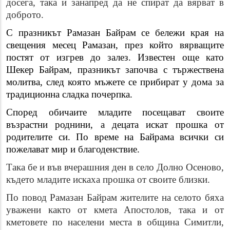
досега, така и занапред да не спират да вярват в
доброто.
С празникът Рамазан Байрам се
бележи края на
свещения месец Рамазан, през който вярващите
постят от изгрев до залез. Известен още като
Шекер Байрам, празникът започва с тържествена
молитва, след която мъжете се прибират у дома за
традиционна сладка почерпка.
Според обичаите младите посещават своите
възрастни роднини, а децата искат прошка от
родителите си. По време на Байрама всички си
пожелават мир и благоденствие.
Така бе и във вчерашния ден в село Долно Осеново,
където младите искаха прошка от своите близки.
По повод Рамазан Байрам жителите на селото бяха
уважени както от кмета Апостолов, така и от
кметовете по населени места в община Симитли,