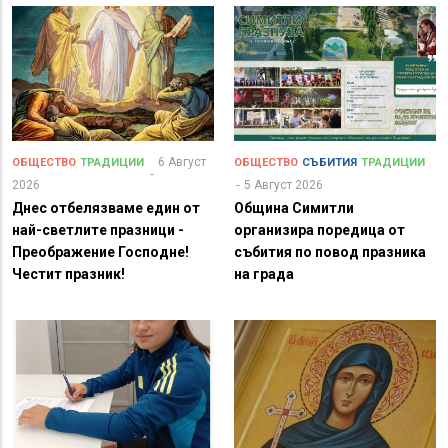
6 Август
ОБЩЕСТВО
ТРАДИЦИИ
ОБЩЕСТВО
СЪБИТИЯ
ТРАДИЦИИ
2026
5 Август 2026
Днес отбелязваме един от
Община Симитли
най-светлите празници -
организира поредица от
Преображение Господне!
събития по повод празника
Честит празник!
на града