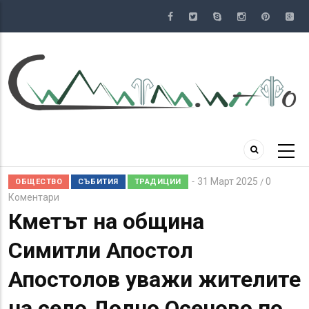
Премини
към
основното
съдържание
31 Март 2025
0
/
ОБЩЕСТВО
СЪБИТИЯ
ТРАДИЦИИ
Коментари
Кметът на община
Симитли Апостол
Апостолов уважи жителите
на село Долно Осеново по