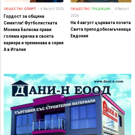
4 Август 2026
4 Август
ОБЩЕСТВО
СПОРТ
ОБЩЕСТВО
ТРАДИЦИИ
2026
Гордост за община
На 4 август църквата почита
Симитли! Футболистката
Света преподобномъченица
Моника Балиова прави
Евдокия
голяма крачка в своята
кариера и преминава в серия
А в Италия