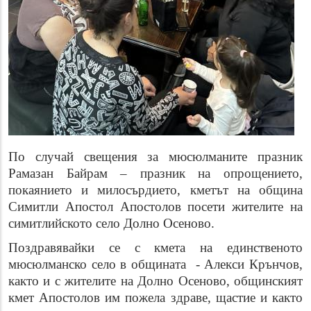
По случай свещения за мюсюлманите празник
Рамазан Байрам – празник на опрощението,
покаянието и милосърдието, кметът на община
Симитли Апостол Апостолов посети жителите на
симитлийското село Долно Осеново.
Поздравявайки се с кмета на единственото
мюсюлманско село в общината - Алекси Крънчов,
както и с жителите на Долно Осеново, общинският
кмет Апостолов им пожела здраве, щастие и както