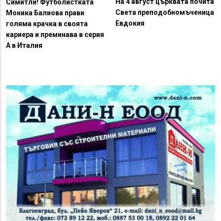
На 4 август църквата почита
Симитли! Футболистката
Света преподобномъченица
Моника Балиова прави
Евдокия
голяма крачка в своята
кариера и преминава в серия
А в Италия