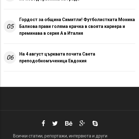
Гордост за община Симитли! Футболистката Моника
05
Балиова прави голяма крачка в своята кариера и
преминава в серия А в Италия
На 4 август църквата почита Света
06
преподобномъченица Евдокия
Всички статии, репортажи, интервюта и други