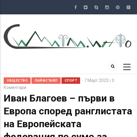
Премини
към
основното
съдържание
7 Март 2023
0
/
ОБЩЕСТВО
ЛАЙФСТАЙЛ
СПОРТ
Коментари
Иван Благоев – първи в
Европа според ранглистата
на Европейската
федерация по сумо за