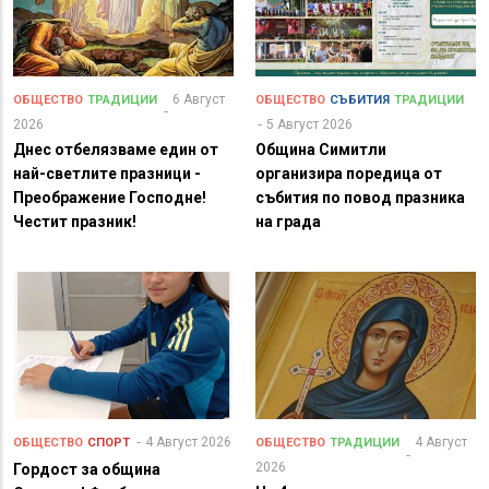
6 Август
ОБЩЕСТВО
ТРАДИЦИИ
ОБЩЕСТВО
СЪБИТИЯ
ТРАДИЦИИ
2026
5 Август 2026
Днес отбелязваме един от
Община Симитли
най-светлите празници -
организира поредица от
Преображение Господне!
събития по повод празника
Честит празник!
на града
4 Август 2026
4 Август
ОБЩЕСТВО
СПОРТ
ОБЩЕСТВО
ТРАДИЦИИ
2026
Гордост за община