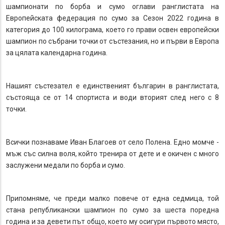
шампионати по борба и сумо оглави ранглистата на
Европейската федерация по сумо за Сезон 2022 година в
категория до 100 килограма, което го прави освен европейски
шампион по събрани точки от състезания, но и първи в Европа
за цялата календарна година.
Нашият състезател е единственият българин в ранглистата,
състояща се от 14 спортиста и води вторият след него с 8
точки.
Всички познаваме Иван Благоев от село Полена. Едно момче -
мъж със силна воля, който тренира от дете и е окичен с много
заслужени медали по борба и сумо.
Припомняме, че преди малко повече от една седмица, той
стана републикански шампион по сумо за шеста поредна
година и за девети път общо, което му осигури първото място,