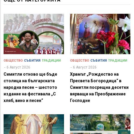
ОБЩЕСТВО
СЪБИТИЯ
ТРАДИЦИИ
ОБЩЕСТВО
СЪБИТИЯ
ТРАДИЦИИ
6 Август 2026
6 Август 2026
Симитли отново ще бъде
Храмът „Рождество на
столица на българската
Пресвета Богородица“ в
народна песен – шестото
Симитли посрещна десетки
издание на фестивала „С
вярващи на Преображение
хляб, вино и песен“
Господне