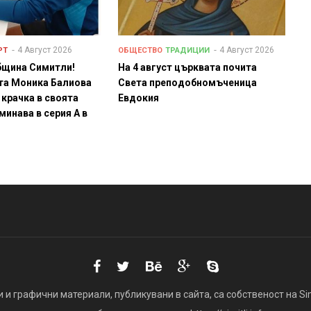
4 Август 2026
4 Август 2026
РТ
ОБЩЕСТВО
ТРАДИЦИИ
бщина Симитли!
На 4 август църквата почита
та Моника Балиова
Света преподобномъченица
 крачка в своята
Евдокия
минава в серия А в
 и графични материали, публикувани в сайта, са собственост на Simi