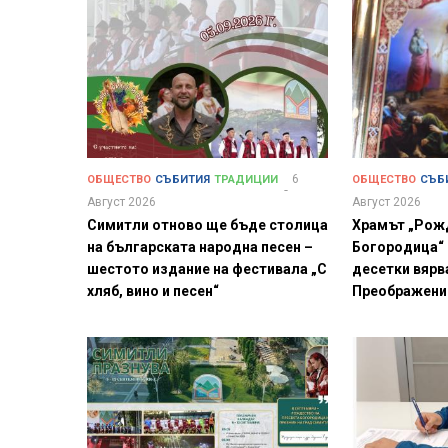
6
ОБЩЕСТВО
СЪБИТИЯ
ТРАДИЦИИ
ОБЩЕСТВО
СЪБ
Август 2026
Август 2026
Симитли отново ще бъде столица
Храмът „Рож
на българската народна песен –
Богородица“
шестото издание на фестивала „С
десетки вярв
хляб, вино и песен“
Преображени