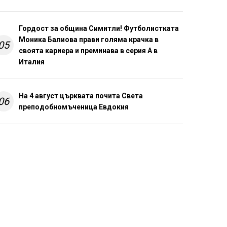
Гордост за община Симитли! Футболистката
Моника Балиова прави голяма крачка в
05
своята кариера и преминава в серия А в
Италия
На 4 август църквата почита Света
06
преподобномъченица Евдокия