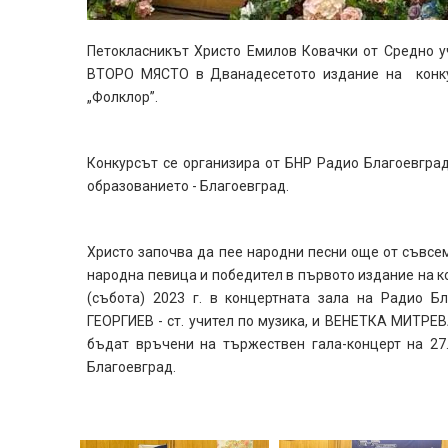
Петокласникът Христо Емилов Ковачки от Средно уч
ВТОРО МЯСТО в Дванадесетото издание на конкур
„Фолклор”.
Конкурсът се организира от БНР Радио Благоевград,
образованието - Благоевград.
Христо започва да пее народни песни още от съвсе
народна певица и победител в първото издание на ко
(събота) 2023 г. в концертната зала на Радио 
ГЕОРГИЕВ - ст. учител по музика, и ВЕНЕТКА МИТРЕВ
бъдат връчени на тържествен гала-концерт на 27.0
Благоевград.