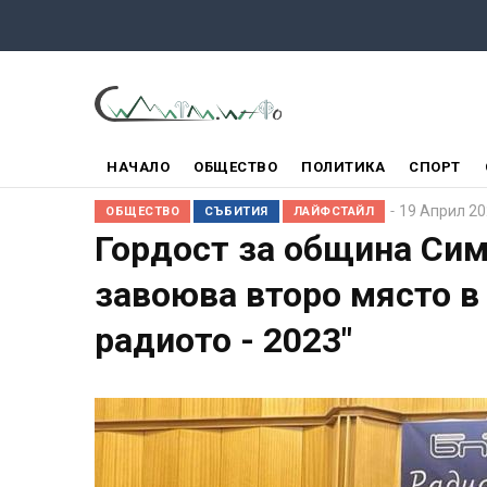
Премини
към
основното
съдържание
ГЛАВНО
НАЧАЛО
ОБЩЕСТВО
ПОЛИТИКА
СПОРТ
МЕНЮ
19 Април 2
ОБЩЕСТВО
СЪБИТИЯ
ЛАЙФСТАЙЛ
Гордост за община Сим
завоюва второ място в 
радиото - 2023"