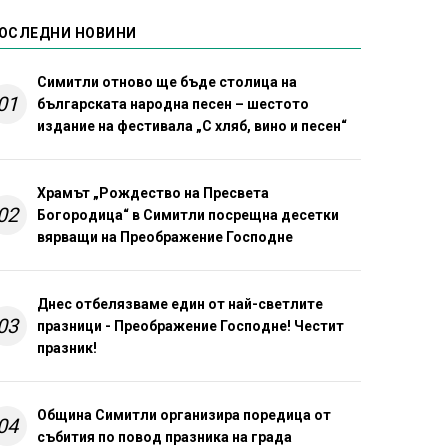
ОСЛЕДНИ НОВИНИ
Симитли отново ще бъде столица на
01
българската народна песен – шестото
издание на фестивала „С хляб, вино и песен“
Храмът „Рождество на Пресвета
02
Богородица“ в Симитли посрещна десетки
вярващи на Преображение Господне
Днес отбелязваме един от най-светлите
03
празници - Преображение Господне! Честит
празник!
Община Симитли организира поредица от
04
събития по повод празника на града