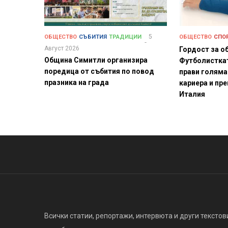
5
ОБЩЕСТВО
СЪБИТИЯ
ТРАДИЦИИ
ОБЩЕСТВО
СПО
Август 2026
Гордост за о
Община Симитли организира
Футболистка
поредица от събития по повод
прави голяма
празника на града
кариера и пре
Италия
Всички статии, репортажи, интервюта и други текстови