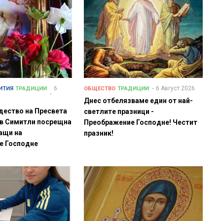
6
6 Август 2026
ИТИЯ
ТРАДИЦИИ
ОБЩЕСТВО
ТРАДИЦИИ
Днес отбелязваме един от най-
дество на Пресвета
светлите празници -
 в Симитли посрещна
Преображение Господне! Честит
ащи на
празник!
е Господне