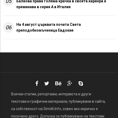
05
Балиова прави голяма крачка в своята кариера и
преминава в серия А в Италия
На 4 август църквата почита Света
06
преподобномъченица Евдокия
Всички статии, репортажи, интервюта и други
текстови и графични материали, публикувани в сайта,
са собственост на Simitli.Info, освен ако изрично е
посочено друго. Допуска се публикуване на текстови