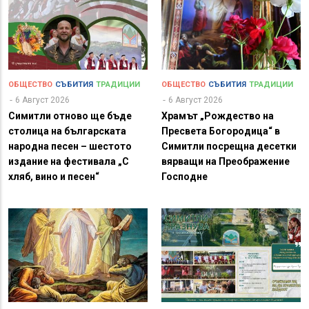
ОБЩЕСТВО
СЪБИТИЯ
ТРАДИЦИИ
ОБЩЕСТВО
СЪБИТИЯ
ТРАДИЦИИ
6 Август 2026
6 Август 2026
Симитли отново ще бъде
Храмът „Рождество на
столица на българската
Пресвета Богородица“ в
народна песен – шестото
Симитли посрещна десетки
издание на фестивала „С
вярващи на Преображение
хляб, вино и песен“
Господне