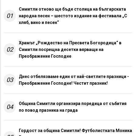
Симитли отново ще бъде столица на българската
01
народна песен – шестото издание на фестивала „С
хляб, вино и песен“
Храмът „Рождество на Пресвета Богородица“ в
02
Симитли посрещна десетки вярващи на
Преображение Господне
Днес отбелязваме един от най-светлите празници -
03
Преображение Господне! Честит празник!
Община Симитли организира поредица от събития
04
по повод празника на града
Гордост за община Симитли! Футболистката Моника