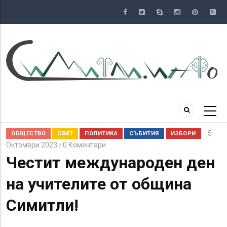
Премини
към
основното
съдържание
5
ОБЩЕСТВО
СВЯТ
ПОЛИТИКА
СЪБИТИЯ
ИЗБОРИ
Октомври 2023
0 Коментари
/
Честит международен ден
на учителите от община
Симитли!