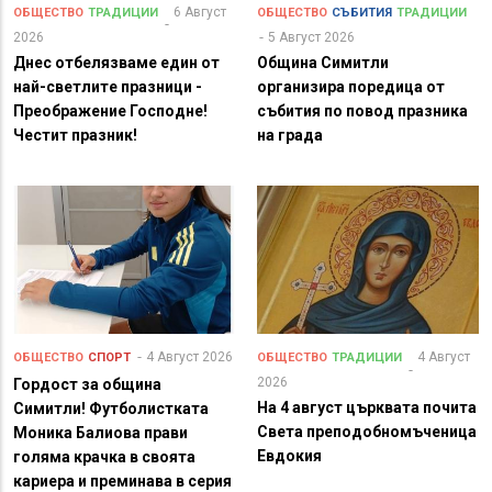
6 Август
ОБЩЕСТВО
ТРАДИЦИИ
ОБЩЕСТВО
СЪБИТИЯ
ТРАДИЦИИ
2026
5 Август 2026
Днес отбелязваме един от
Община Симитли
най-светлите празници -
организира поредица от
Преображение Господне!
събития по повод празника
Честит празник!
на града
4 Август 2026
4 Август
ОБЩЕСТВО
СПОРТ
ОБЩЕСТВО
ТРАДИЦИИ
2026
Гордост за община
На 4 август църквата почита
Симитли! Футболистката
Света преподобномъченица
Моника Балиова прави
Евдокия
голяма крачка в своята
кариера и преминава в серия