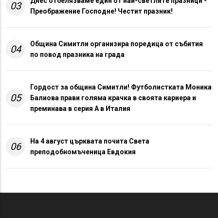
Днес отбелязваме един от най-светлите празници -
03
Преображение Господне! Честит празник!
Община Симитли организира поредица от събития
04
по повод празника на града
Гордост за община Симитли! Футболистката Моника
05
Балиова прави голяма крачка в своята кариера и
преминава в серия А в Италия
На 4 август църквата почита Света
06
преподобномъченица Евдокия