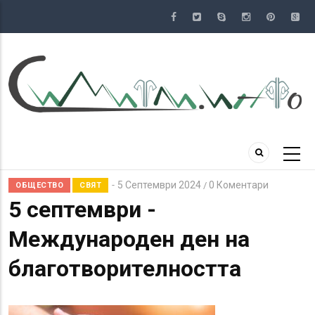
Премини
към
основното
съдържание
5 Септември 2024
0 Коментари
/
ОБЩЕСТВО
СВЯТ
5 септември -
Международен ден на
благотворителността