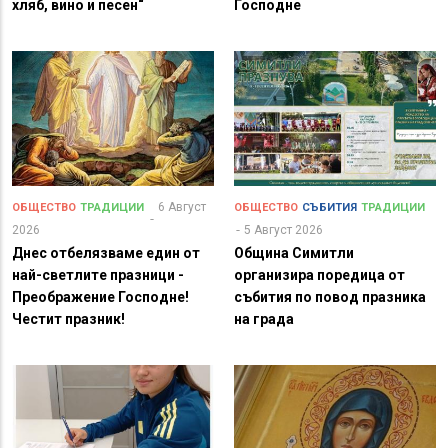
хляб, вино и песен“
Господне
6 Август
ОБЩЕСТВО
ТРАДИЦИИ
ОБЩЕСТВО
СЪБИТИЯ
ТРАДИЦИИ
2026
5 Август 2026
Днес отбелязваме един от
Община Симитли
най-светлите празници -
организира поредица от
Преображение Господне!
събития по повод празника
Честит празник!
на града