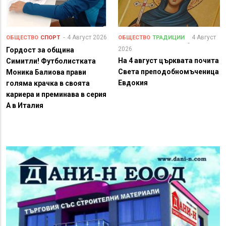
4 Август 2026
4 Август
ОБЩЕСТВО
СПОРТ
ОБЩЕСТВО
ТРАДИЦИИ
2026
Гордост за община
На 4 август църквата почита
Симитли! Футболистката
Света преподобномъченица
Моника Балиова прави
Евдокия
голяма крачка в своята
кариера и преминава в серия
А в Италия