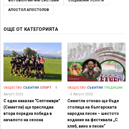
ФОТОВОЛТАИЧНИ СИСТЕМИ
СОЦИАЛНИ УСЛУГИ
АПОСТОЛ АПОСТОЛОВ
ОЩЕ ОТ КАТЕГОРИЯТА
8
ОБЩЕСТВО
СЪБИТИЯ
СПОРТ
ОБЩЕСТВО
СЪБИТИЯ
ТРАДИЦИИ
Август 2026
6 Август 2026
С един наказан "Септември"
Симитли отново ще бъде
(Симитли) ще преследва
столица на българската
втора поредна победа в
народна песен – шестото
началото на сезона
издание на фестивала „С
хляб, вино и песен“