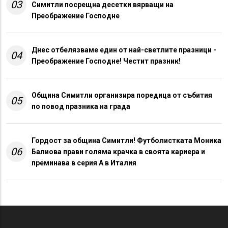
03
Симитли посрещна десетки вярващи на
Преображение Господне
Днес отбелязваме един от най-светлите празници -
04
Преображение Господне! Честит празник!
Община Симитли организира поредица от събития
05
по повод празника на града
Гордост за община Симитли! Футболистката Моника
06
Балиова прави голяма крачка в своята кариера и
преминава в серия А в Италия