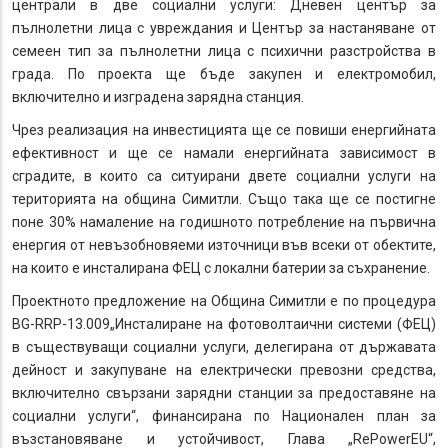
централи в две социални услуги: Дневен център за
пълнолетни лица с увреждания и Център за настаняване от
семеен тип за пълнолетни лица с психични разстройства в
града. По проекта ще бъде закупен и електромобил,
включително и изградена зарядна станция.
Чрез реализация на инвестицията ще се повиши енергийната
ефективност и ще се намали енергийната зависимост в
сградите, в които са ситуирани двете социални услуги на
територията на община Симитли. Също така ще се постигне
поне 30% намаление на годишното потребление на първична
енергия от невъзобновяеми източници във всеки от обектите,
на които е инсталирана ФЕЦ с локални батерии за съхранение.
Проектното предложение на Община Симитли е по процедура
BG-RRP-13.009„Инсталиране на фотоволтаични системи (ФЕЦ)
в съществуващи социални услуги, делегирана от държавата
дейност и закупуване на електрически превозни средства,
включително свързани зарядни станции за предоставяне на
социални услуги“, финансирана по Национален план за
възстановяване и устойчивост, Глава „RePowerEU“,