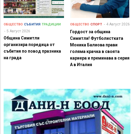
4 Август 2026
ОБЩЕСТВО
СЪБИТИЯ
ТРАДИЦИИ
ОБЩЕСТВО
СПОРТ
5 Август 2026
Гордост за община
Община Симитли
Симитли! Футболистката
организира поредица от
Моника Балиова прави
събития по повод празника
голяма крачка в своята
на града
кариера и преминава в серия
А в Италия