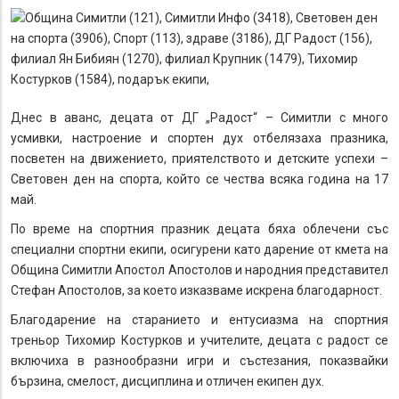
Днес в аванс, децата от ДГ „Радост“ – Симитли с много
усмивки, настроение и спортен дух отбелязаха празника,
посветен на движението, приятелството и детските успехи –
Световен ден на спорта, който се чества всяка година на 17
май.
По време на спортния празник децата бяха облечени със
специални спортни екипи, осигурени като дарение от кмета на
Община Симитли Апостол Апостолов и народния представител
Стефан Апостолов, за което изказваме искрена благодарност.
Благодарение на старанието и ентусиазма на спортния
треньор Тихомир Костурков и учителите, децата с радост се
включиха в разнообразни игри и състезания, показвайки
бързина, смелост, дисциплина и отличен екипен дух.