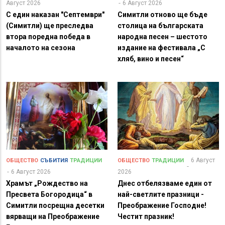
Август 2026
6 Август 2026
С един наказан "Септември"
Симитли отново ще бъде
(Симитли) ще преследва
столица на българската
втора поредна победа в
народна песен – шестото
началото на сезона
издание на фестивала „С
хляб, вино и песен“
6 Август
ОБЩЕСТВО
СЪБИТИЯ
ТРАДИЦИИ
ОБЩЕСТВО
ТРАДИЦИИ
6 Август 2026
2026
Храмът „Рождество на
Днес отбелязваме един от
Пресвета Богородица“ в
най-светлите празници -
Симитли посрещна десетки
Преображение Господне!
вярващи на Преображение
Честит празник!