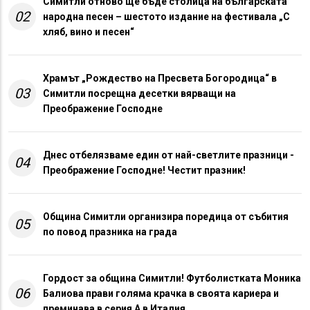
Симитли отново ще бъде столица на българската
02
народна песен – шестото издание на фестивала „С
хляб, вино и песен“
Храмът „Рождество на Пресвета Богородица“ в
03
Симитли посрещна десетки вярващи на
Преображение Господне
Днес отбелязваме един от най-светлите празници -
04
Преображение Господне! Честит празник!
Община Симитли организира поредица от събития
05
по повод празника на града
Гордост за община Симитли! Футболистката Моника
06
Балиова прави голяма крачка в своята кариера и
преминава в серия А в Италия