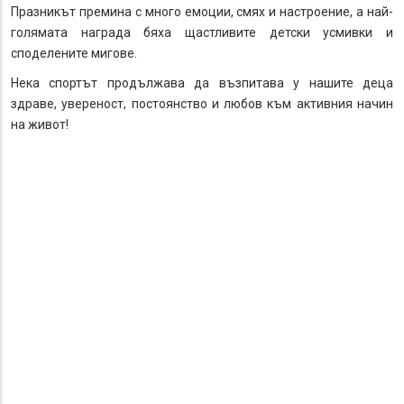
Празникът премина с много емоции, смях и настроение, а най-
голямата награда бяха щастливите детски усмивки и
споделените мигове.
Нека спортът продължава да възпитава у нашите деца
здраве, увереност, постоянство и любов към активния начин
на живот!