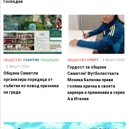
Господне
4 Август 2026
ОБЩЕСТВО
СЪБИТИЯ
ТРАДИЦИИ
ОБЩЕСТВО
СПОРТ
5 Август 2026
Гордост за община
Община Симитли
Симитли! Футболистката
организира поредица от
Моника Балиова прави
събития по повод празника
голяма крачка в своята
на града
кариера и преминава в серия
А в Италия