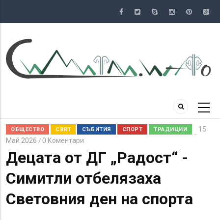
Премини
към
основното
съдържание
15
ОБЩЕСТВО
СВЯТ
СЪБИТИЯ
СПОРТ
ТРАДИЦИИ
Май 2026
0 Коментари
/
Децата от ДГ „Радост“ -
Симитли отбелязаха
Световния ден на спорта