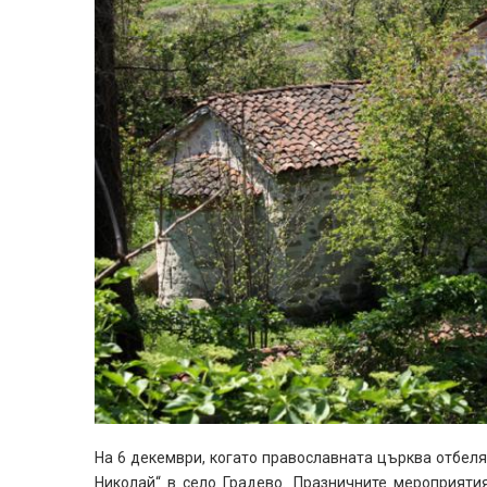
На 6 декември, когато православната църква отбеля
Николай“ в село Градево. Празничните мероприяти