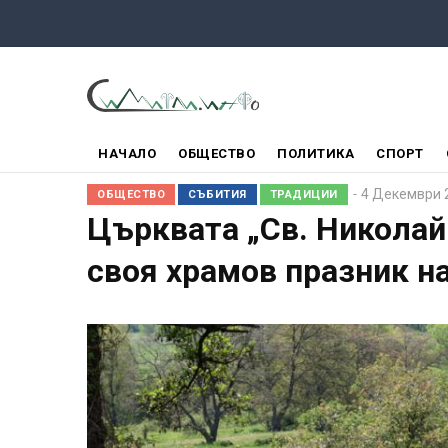
Премини
към
основното
съдържание
ГЛАВНО
НАЧАЛО
ОБЩЕСТВО
ПОЛИТИКА
СПОРТ
МЕНЮ
4 Декември 
ОБЩЕСТВО
СЪБИТИЯ
ТРАДИЦИИ
Църквата „Св. Николай
своя храмов празник н