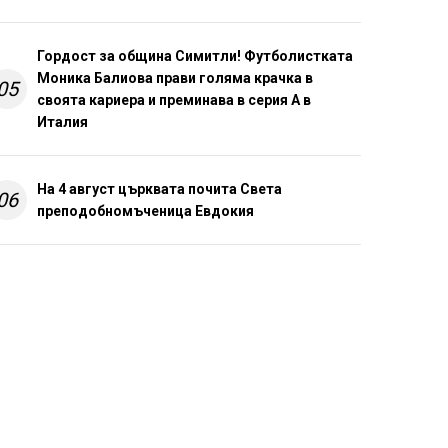
Гордост за община Симитли! Футболистката
Моника Балиова прави голяма крачка в
05
своята кариера и преминава в серия А в
Италия
На 4 август църквата почита Света
06
преподобномъченица Евдокия