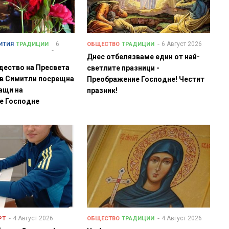
6
6 Август 2026
ИТИЯ
ТРАДИЦИИ
ОБЩЕСТВО
ТРАДИЦИИ
Днес отбелязваме един от най-
дество на Пресвета
светлите празници -
 в Симитли посрещна
Преображение Господне! Честит
ащи на
празник!
е Господне
4 Август 2026
4 Август 2026
РТ
ОБЩЕСТВО
ТРАДИЦИИ