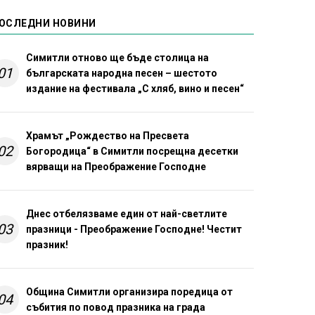
ОСЛЕДНИ НОВИНИ
Симитли отново ще бъде столица на
01
българската народна песен – шестото
издание на фестивала „С хляб, вино и песен“
Храмът „Рождество на Пресвета
02
Богородица“ в Симитли посрещна десетки
вярващи на Преображение Господне
Днес отбелязваме един от най-светлите
03
празници - Преображение Господне! Честит
празник!
Община Симитли организира поредица от
04
събития по повод празника на града