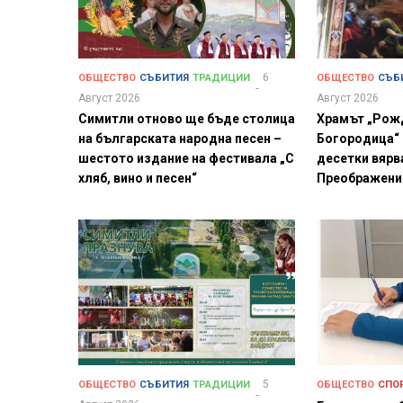
6
ОБЩЕСТВО
СЪБИТИЯ
ТРАДИЦИИ
ОБЩЕСТВО
СЪБ
Август 2026
Август 2026
Симитли отново ще бъде столица
Храмът „Рож
на българската народна песен –
Богородица“
шестото издание на фестивала „С
десетки вярв
хляб, вино и песен“
Преображени
5
ОБЩЕСТВО
СЪБИТИЯ
ТРАДИЦИИ
ОБЩЕСТВО
СПО