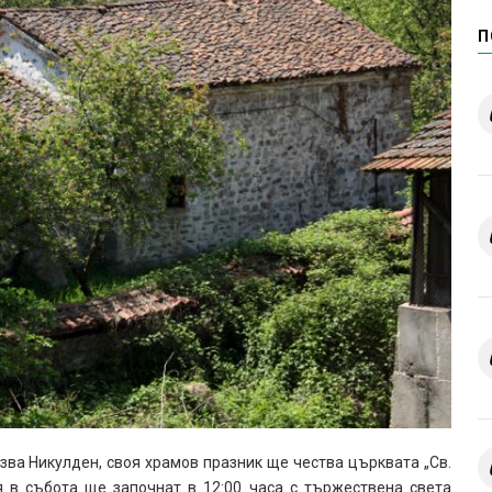
П
зва Никулден, своя храмов празник ще чества църквата „Св.
я в събота ще започнат в 12:00 часа с тържествена света