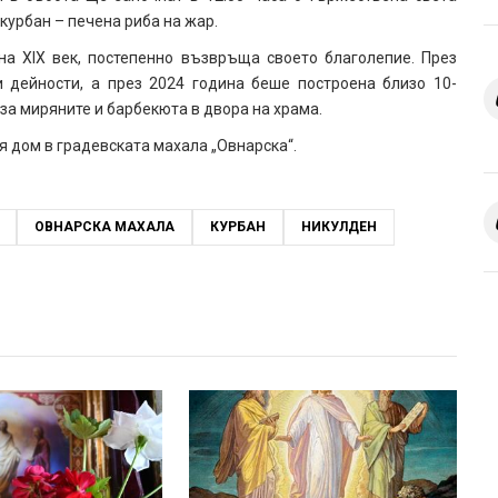
 курбан – печена риба на жар.
 на XIX век, постепенно възвръща своето благолепие. През
 дейности, а през 2024 година беше построена близо 10-
за миряните и барбекюта в двора на храма.
 дом в градевската махала „Овнарска“.
ОВНАРСКА МАХАЛА
КУРБАН
НИКУЛДЕН