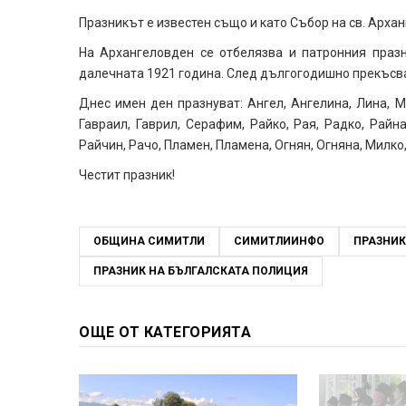
Празникът е известен също и като Събор на св. Архан
На Архангеловден се отбелязва и патронния празн
далечната 1921 година. След дългогодишно прекъсва
Днес имен ден празнуват: Ангел, Ангелина, Лина, М
Гавраил, Гаврил, Серафим, Райко, Рая, Радко, Райна
Райчин, Рачо, Пламен, Пламена, Огнян, Огняна, Милко,
Честит празник!
ОБЩИНА СИМИТЛИ
СИМИТЛИИНФО
ПРАЗНИК
ПРАЗНИК НА БЪЛГАЛСКАТА ПОЛИЦИЯ
ОЩЕ ОТ КАТЕГОРИЯТА