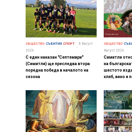
8 Август
ОБЩЕСТВО
СЪБИТИЯ
СПОРТ
ОБЩЕСТВО
СЪБ
2026
Август 2026
С един наказан "Септември"
Симитли отн
(Симитли) ще преследва втора
на българска
поредна победа в началото на
шестото изда
сезона
хляб, вино и 