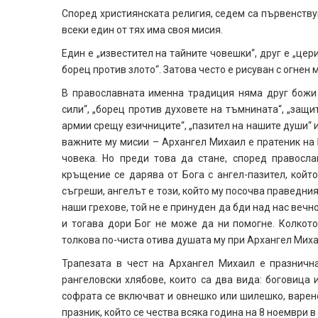
Според християнската религия, седем са първенствув
всеки един от тях има своя мисия.
Един е „известител на тайните човешки“, друг е „цер
борец против злото“. Затова често е рисуван с огнен 
В православната именна традиция няма друг божи 
сили“, „борец против духовете на тъмнината“, „защи
армии срещу езичниците“, „пазител на нашите души“ и 
важните му мисии – Архангел Михаил е пратеник на 
човека. Но преди това да стане, според правосла
кръщение се дарява от Бога с ангел-пазител, който
съгреши, ангелът е този, който му посочва праведни
наши грехове, той не е принуден да бди над нас вечн
и тогава дори Бог не може да ни помогне. Колкото
толкова по-чиста отива душата му при Архангел Миха
Трапезата в чест на Архангел Михаил е празнична
рангеловски хлябове, които са два вида: боговица 
софрата се включват и овнешко или шилешко, варено
празник, който се чества всяка година на 8 ноември в