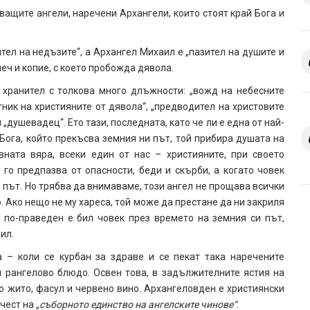
ащите ангели, наречени Архангели, които стоят край Бога и
ител на недъзите“, а Архангел Михаил е „пазител на душите и
меч и копие, с което пробожда дявола.
хранител с толкова много длъжности: „вожд на небесните
тник на християните от дявола“, „предводител на христовите
„душевадец“. Ето тази, последната, като че ли е една от най-
Бога, който прекъсва земния ни път, той прибира душата на
вната вяра, всеки един от нас – християните, при своето
 го предпазва от опасности, беди и скърби, а когато човек
я път. Но трябва да внимаваме, този ангел не прощава всички
о. Ако нещо не му хареса, той може да престане да ни закриля
 по-праведен е бил човек през времето на земния си път,
ил.
 – коли се курбан за здраве и се пекат така наречените
и рангелово блюдо. Освен това, в задължителните ястия на
 жито, фасул и червено вино. Архангеловден е християнски
 чест на
„съборното единство на ангелските чинове“
.