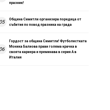
празник!
Община Симитли организира поредица от
05
събития по повод празника на града
Гордост за община Симитли! Футболистката
Моника Балиова прави голяма крачка в
06
своята кариера и преминава в серия А в
Италия