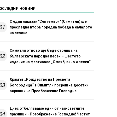
ОСЛЕДНИ НОВИНИ
С един наказан "Септември" (Симитли) ще
01
преследва втора поредна победа в началото
на сезона
Симитли отново ще бъде столица на
02
българската народна песен – шестото
издание на фестивала „С хляб, вино и песен“
Храмът „Рождество на Пресвета
03
Богородица“ в Симитли посрещна десетки
вярващи на Преображение Господне
Днес отбелязваме един от най-светлите
04
празници - Преображение Господне! Честит