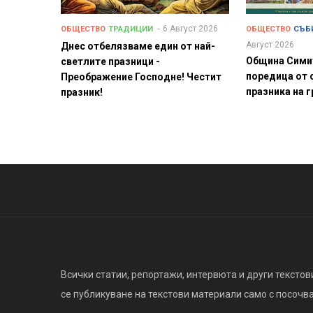
6 Август 2026
ОБЩЕСТВО
ТРАДИЦИИ
ОБЩЕСТВО
СЪБ
Август 2026
Днес отбелязваме един от най-
Община Сими
светлите празници -
поредица от 
Преображение Господне! Честит
празника на 
празник!
Всички статии, репортажи, интервюта и други текстови
се публикуване на текстови материали само с посочване