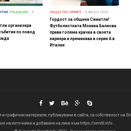
5
4 Август 2026
ИТИЯ
ТРАДИЦИИ
ОБЩЕСТВО
СПОРТ
Гордост за община Симитли!
тли организира
Футболистката Моника Балиова
събития по повод
прави голяма крачка в своята
града
кариера и преминава в серия А в
Италия
 и графични материали, публикувани в сайта, са собственост на Simi
 на източника и добавяне на линк към https://simitli.info .