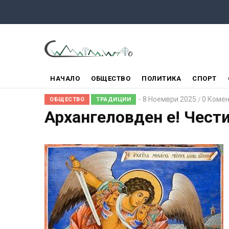
Премини
към
основното
съдържание
ГЛАВНО
НАЧАЛО
ОБЩЕСТВО
ПОЛИТИКА
СПОРТ
МЕНЮ
8 Ноември 2025
0 Коме
/
ОБЩЕСТВО
ТРАДИЦИИ
Архангеловден е! Чести