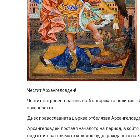
Честит Архангеловден!
Честит патронен празник на българската полиция - 
законността.
Днес православната църква отбелязва Архангеловден
Архангеловден поставя началото на период, в който 
подготвят за голямото коледно чудо- раждането на Х