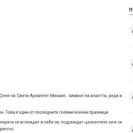
П
Деня на Свети Архангел Михаил, символ на властта, реда и
. Това е един от последните големи есенни празници.
хората се вглеждат в себе си, подреждат ценностите си и се
ристос.