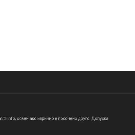
tli.Info, освен ако изрично е посочено друго. Допуска