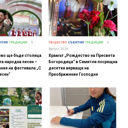
6
6
ИТИЯ
ТРАДИЦИИ
ОБЩЕСТВО
СЪБИТИЯ
ТРАДИЦИИ
Август 2026
ово ще бъде столица
Храмът „Рождество на Пресвета
та народна песен –
Богородица“ в Симитли посрещна
ние на фестивала „С
десетки вярващи на
песен“
Преображение Господне