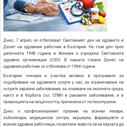
Днес, 7 април, се отбелязват Световният ден на здравето и
Денят на здравния работник в България. На този ден през
далечната 1948 година в Женева е учредена Световната
здравна организация (СЗО). В нашата страна Денят на
здравния работник се отбелязва от 1964 година.
България членува и участва активно в програмите за
подобряване на здравните услуги у нас, за ограничаване на
острите заразни заболявания, за опазване на околната среда,
както и в борбата със СПИН и раковите заболявания, и в
превенцията на смъртността, причинена от тютюнопушене.
Днес е професионалният празник на всички лекари,
зъболекари, медицински сестри, акушерки, фармацевти и
всички здравни работници, посветили живота си на каузата да