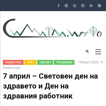
Премини
към
основното
съдържание
7 Април 2026
0
/
ОБЩЕСТВО
СВЯТ
ЗДРАВЕ
ТРАДИЦИИ
Коментари
7 април – Световен ден на
здравето и Ден на
здравния работник