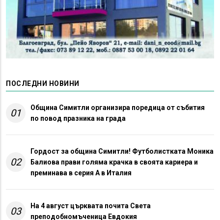
ПОСЛЕДНИ НОВИНИ
Община Симитли организира поредица от събития
01
по повод празника на града
Гордост за община Симитли! Футболистката Моника
02
Балиова прави голяма крачка в своята кариера и
преминава в серия А в Италия
На 4 август църквата почита Света
03
преподобномъченица Евдокия