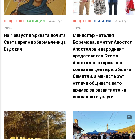
4 Август
3 Август
ОБЩЕСТВО
ТРАДИЦИИ
ОБЩЕСТВО
СЪБИТИЯ
2026
2026
На 4 август църквата почита
Министър Наталия
Света преподобномъченица
Ефремова, кметът Апостол
Евдокия
Апостолов и народният
представител Стефан
Апостолов откриха нов
социален център в община
Симитли, а министърът
отличи общината като
пример за развитието на
социалните услуги