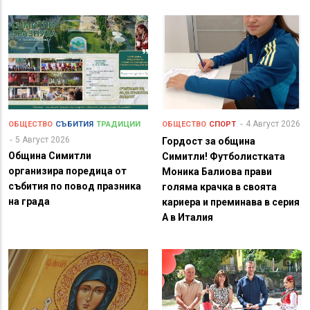
4 Август 2026
ОБЩЕСТВО
СЪБИТИЯ
ТРАДИЦИИ
ОБЩЕСТВО
СПОРТ
5 Август 2026
Гордост за община
Община Симитли
Симитли! Футболистката
организира поредица от
Моника Балиова прави
събития по повод празника
голяма крачка в своята
на града
кариера и преминава в серия
А в Италия