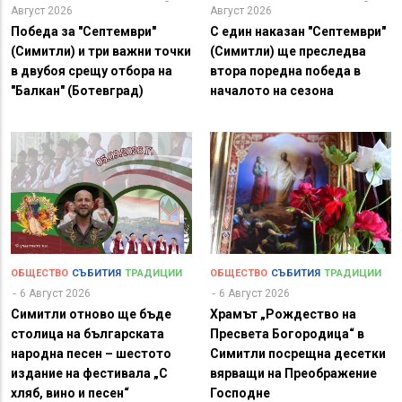
Август 2026
Август 2026
Победа за "Септември"
С един наказан "Септември"
(Симитли) и три важни точки
(Симитли) ще преследва
в двубоя срещу отбора на
втора поредна победа в
"Балкан" (Ботевград)
началото на сезона
ОБЩЕСТВО
СЪБИТИЯ
ТРАДИЦИИ
ОБЩЕСТВО
СЪБИТИЯ
ТРАДИЦИИ
6 Август 2026
6 Август 2026
Симитли отново ще бъде
Храмът „Рождество на
столица на българската
Пресвета Богородица“ в
народна песен – шестото
Симитли посрещна десетки
издание на фестивала „С
вярващи на Преображение
хляб, вино и песен“
Господне