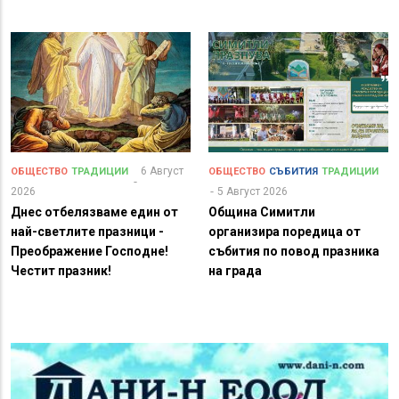
6 Август
ОБЩЕСТВО
ТРАДИЦИИ
ОБЩЕСТВО
СЪБИТИЯ
ТРАДИЦИИ
2026
5 Август 2026
Днес отбелязваме един от
Община Симитли
най-светлите празници -
организира поредица от
Преображение Господне!
събития по повод празника
Честит празник!
на града