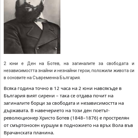
2 юни е Ден на Ботев, на загиналите за свободата и
независимостта знайни и незнайни герои, положили живота си
в основите на Съвременна България.
Всяка година точно в 12 часа на 2 юни навсякъде в 
България вият сирени – така се отдава почит на 
загиналите борци за свободата и независимостта на 
държавата. В навечерието на този ден поетът-
революционер Христо Ботев (1848–1876) е прострелян 
от смъртоносен куршум в подножието на връх Вола във 
Врачанската планина.