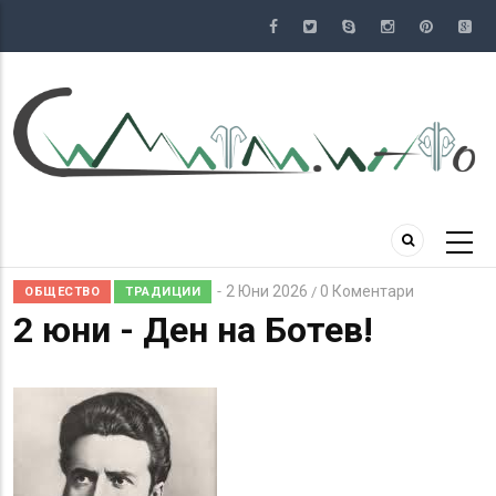
Премини
към
основното
съдържание
2 Юни 2026
0 Коментари
/
ОБЩЕСТВО
ТРАДИЦИИ
2 юни - Ден на Ботев!