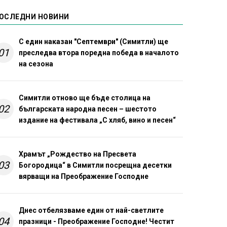
ОСЛЕДНИ НОВИНИ
С един наказан "Септември" (Симитли) ще
01
преследва втора поредна победа в началото
на сезона
Симитли отново ще бъде столица на
02
българската народна песен – шестото
издание на фестивала „С хляб, вино и песен“
Храмът „Рождество на Пресвета
03
Богородица“ в Симитли посрещна десетки
вярващи на Преображение Господне
Днес отбелязваме един от най-светлите
04
празници - Преображение Господне! Честит