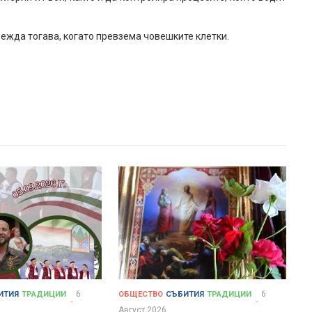
звежда тогава, когато превзема човешките клетки.
6
6
ИТИЯ
ТРАДИЦИИ
ОБЩЕСТВО
СЪБИТИЯ
ТРАДИЦИИ
Август 2026