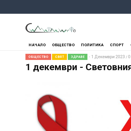
Премини
към
основното
съдържание
ГЛАВНО
НАЧАЛО
ОБЩЕСТВО
ПОЛИТИКА
СПОРТ
МЕНЮ
1 Декември 2023
0
/
ОБЩЕСТВО
СВЯТ
ЗДРАВЕ
1 декември - Световни