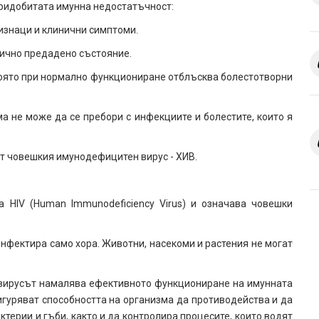
ридобитата имунна недостатъчност:
изнаци и клинични симптоми.
етично предадено състояние.
 която при нормално функциониране отблъсква болестотворни
а не може да се пребори с инфекциите и болестите, които я
от човешкия имунодефицитен вирус - ХИВ.
 HIV (Human Immunodeficiency Virus) и означава човешки
инфектира само хора. Животни, насекоми и растения не могат
е вирусът намалява ефективното функциониране на имунната
сигуряват способността на организма да противодейства и да
терии и гъби, както и да контролира процесите, които водят