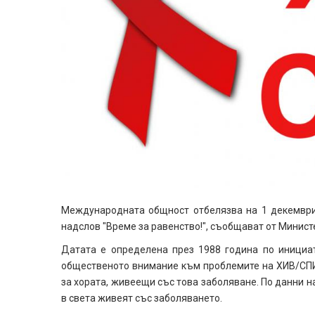
Международната общност отбелязва на 1 декември 
надслов "Време за равенство!", съобщават от Минист
Датата е определена през 1988 година по инициа
общественото внимание към проблемите на ХИВ/СПИ
за хората, живеещи със това заболяване. По данни н
в света живеят със заболяването.