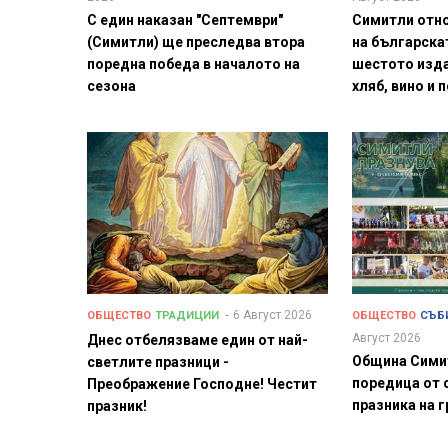
С един наказан "Септември"
Симитли отн
(Симитли) ще преследва втора
на българска
поредна победа в началото на
шестото изда
сезона
хляб, вино и 
6 Август 2026
ОБЩЕСТВО
ТРАДИЦИИ
ОБЩЕСТВО
СЪБ
Август 2026
Днес отбелязваме един от най-
Община Сими
светлите празници -
поредица от 
Преображение Господне! Честит
празника на 
празник!