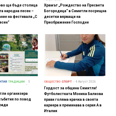
ово ще бъде столица
Храмът „Рождество на Пресвета
та народна песен –
Богородица“ в Симитли посрещна
ние на фестивала „С
десетки вярващи на
песен“
Преображение Господне
5
4 Август 2026
ИТИЯ
ТРАДИЦИИ
ОБЩЕСТВО
СПОРТ
Гордост за община Симитли!
тли организира
Футболистката Моника Балиова
събития по повод
прави голяма крачка в своята
града
кариера и преминава в серия А в
Италия