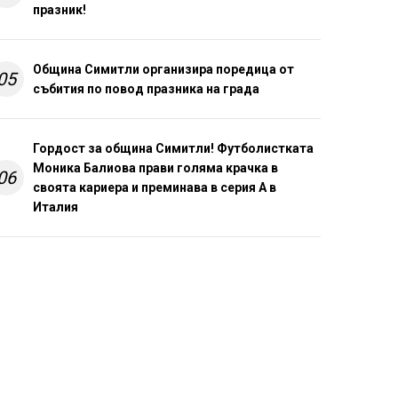
празник!
Община Симитли организира поредица от
05
събития по повод празника на града
Гордост за община Симитли! Футболистката
Моника Балиова прави голяма крачка в
06
своята кариера и преминава в серия А в
Италия