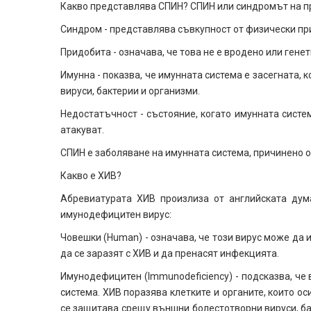
Какво представлява СПИН? СПИН или синдромът на п
Синдром - представлява съвкупност от физически пр
Придобита - означава, че това не е вродено или ген
Имунна - показва, че имунната система е засегната,
вируси, бактерии и организми.
Недостатъчност - състояние, когато имунната систем
атакуват.
СПИН е заболяване на имунната система, причинено 
Какво е ХИВ?
Абревиатурата ХИВ произлиза от английската дума
имунодефицитен вирус:
Човешки (Human) - означава, че този вирус може да 
да се заразят с ХИВ и да пренасят инфекцията.
Имунодефицитен (Immunodeficiency) - подсказва, ч
система. ХИВ поразява клетките и органите, които о
се защитава срещу външни болестотворни вируси, бак