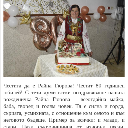
Честита да е Райна Гюрова! Честит 80 годишен
юбилей! С тези думи всеки поздравяваше нашата
рожденичка Райна Гюрова – всеотдайна майка,
баба, творец и голям човек. Тя е силна и горда,
сърцата, усмихната, с отношение към селото и към
неговото бъдеще. Пример за всички: и млади, и
стари. Пази съкровищница от изворни песни,