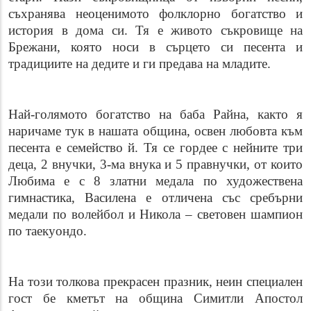
съхранява неоценимото фолклорно богатство и
история в дома си. Тя е живото съкровище на
Брежани, която носи в сърцето си песента и
традициите на дедите и ги предава на младите.
Най-голямото богатство на баба Райна, както я
наричаме тук в нашата община, освен любовта към
песента е семейство й. Тя се гордее с нейните три
деца, 2 внучки, 3-ма внука и 5 правнучки, от които
Любима е с 8 златни медала по художествена
гимнастика, Василена е отличена със сребърни
медали по волейбол и Никола – световен шампион
по таекуондо.
На този толкова прекрасен празник, неин специален
гост бе кметът на община Симитли Апостол