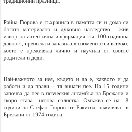
традиционни празници.
Райна Гюрова е съхранила в паметта си и дома си
богато материално и духовно наследство, жив
извор на автентична информация със 100-годишна
давност, пренесла и запазила в спомените си всичко,
което е преживяла лично и научила от своите
родители и деди.
Най-важното за нея, където и да е, каквото и да
работи и да прави – тя винаги пее. На 15 години
започва да пее в певческия ансамбъл на Брежани и
скоро става негова солистка. Омъжва се на 18
години за Стефан Гюров от Ракитна, заживяват в
Брежани от 1974 година.