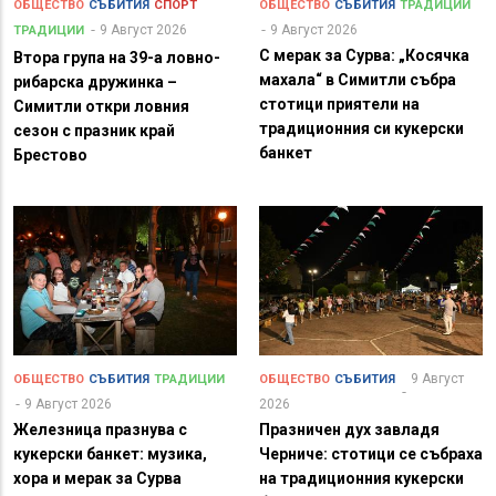
ОБЩЕСТВО
СЪБИТИЯ
СПОРТ
ОБЩЕСТВО
СЪБИТИЯ
ТРАДИЦИИ
9 Август 2026
9 Август 2026
ТРАДИЦИИ
С мерак за Сурва: „Косячка
Втора група на 39-а ловно-
махала“ в Симитли събра
рибарска дружинка –
стотици приятели на
Симитли откри ловния
традиционния си кукерски
сезон с празник край
банкет
Брестово
9 Август
ОБЩЕСТВО
СЪБИТИЯ
ТРАДИЦИИ
ОБЩЕСТВО
СЪБИТИЯ
9 Август 2026
2026
Железница празнува с
Празничен дух завладя
кукерски банкет: музика,
Черниче: стотици се събраха
хора и мерак за Сурва
на традиционния кукерски