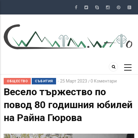
Премини
към
основното
съдържание
25 Март 2023
0 Коментари
/
ОБЩЕСТВО
СЪБИТИЯ
Весело тържество по
повод 80 годишния юбилей
на Райна Гюрова