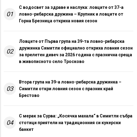
С водосвет за здраве и наслука: ловците от 37-а
01
ловно-рибарска дружина – Крупник и ловците от
Горна Брезница откриха новия сезон
Ловците от Първа група на 39-та ловно-рибарска
дружинка Симитли официално откриха ловния сезон
02
за прелетен дивеч за 2026 година с празнична среща
в живописното село Тросково
Втора група на 39-а ловно-рибарска дружинка –
03
Симитли откри ловния сезон с празник край
Брестово
С мерак за Сурва: „Косячка махала“ в Симитли събра
04
стотици приятели на традиционния си кукерски
банкет