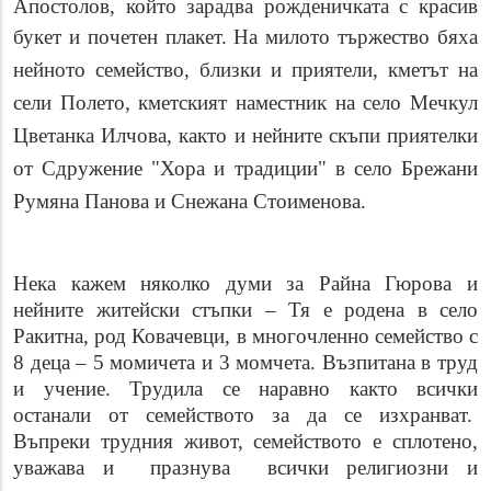
Апостолов, който зарадва рожденичката с красив
букет и почетен плакет.
На милото тържество бяха
нейното семейство, близки и приятели, кметът на
сели Полето, кметският наместник на село Мечкул
Цветанка Илчова, както и нейните скъпи приятелки
от Сдружение "Хора и традиции" в село Брежани
Румяна Панова и Снежана Стоименова.
Нека кажем няколко думи за Райна Гюрова и
нейните житейски стъпки – Тя е родена в село
Ракитна, род Ковачевци, в многочленно семейство с
8 деца – 5 момичета и 3 момчета. Възпитана в труд
и учение. Трудила се наравно както всички
останали от семейството за да се изхранват.
Въпреки трудния живот, семейството е сплотено,
уважава и празнува всички религиозни и