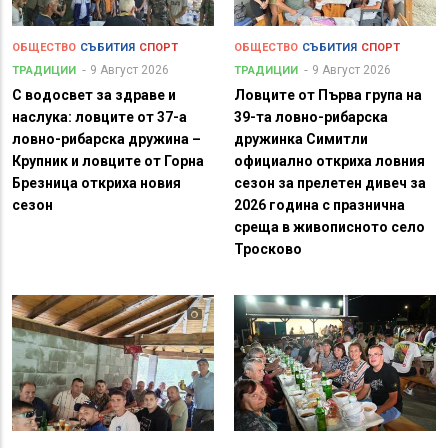
ОБЩЕСТВО
СЪБИТИЯ
СПОРТ
ОБЩЕСТВО
СЪБИТИЯ
СПОРТ
9 Август 2026
9 Август 2026
ТРАДИЦИИ
ТРАДИЦИИ
С водосвет за здраве и
Ловците от Първа група на
наслука: ловците от 37-а
39-та ловно-рибарска
ловно-рибарска дружина –
дружинка Симитли
Крупник и ловците от Горна
официално откриха ловния
Брезница откриха новия
сезон за прелетен дивеч за
сезон
2026 година с празнична
среща в живописното село
Тросково