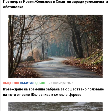
Премиерът Росен Желязков в Симитли заради усложнената
обстановка
27 Ноември 2025
ОБЩЕСТВО
СЪБИТИЯ
ЗДРАВЕ
Въвеждане на временна забрана за обществено ползване
на пътя от село Железница към село Церово