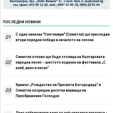
ПОСЛЕДНИ НОВИНИ
С един наказан "Септември" (Симитли) ще преследва
01
втора поредна победа в началото на сезона
Симитли отново ще бъде столица на българската
02
народна песен – шестото издание на фестивала „С
хляб, вино и песен“
Храмът „Рождество на Пресвета Богородица“ в
03
Симитли посрещна десетки вярващи на
Преображение Господне
Днес отбелязваме един от най-светлите празници -