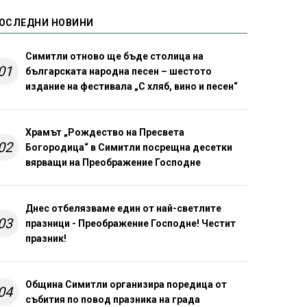
ОСЛЕДНИ НОВИНИ
Симитли отново ще бъде столица на
01
българската народна песен – шестото
издание на фестивала „С хляб, вино и песен“
Храмът „Рождество на Пресвета
02
Богородица“ в Симитли посрещна десетки
вярващи на Преображение Господне
Днес отбелязваме един от най-светлите
03
празници - Преображение Господне! Честит
празник!
Община Симитли организира поредица от
04
събития по повод празника на града