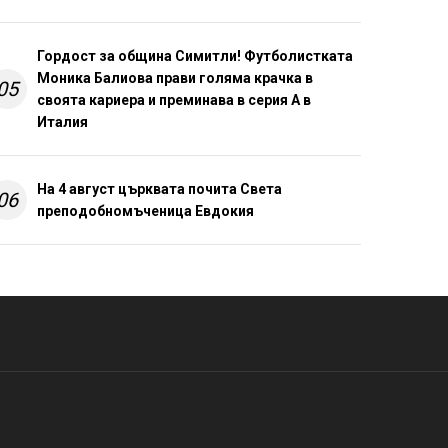
Гордост за община Симитли! Футболистката
Моника Балиова прави голяма крачка в
05
своята кариера и преминава в серия А в
Италия
На 4 август църквата почита Света
06
преподобномъченица Евдокия