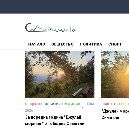
Премини
към
основното
съдържание
ГЛАВНО
НАЧАЛО
ОБЩЕСТВО
ПОЛИТИКА
СПОРТ
МЕНЮ
1 Юли
ОБЩЕСТВО
СЪБИТИЯ
ТРАДИЦИИ
ОБЩЕСТВО
СВЯ
2026
"Джулай морн
За поредна година "Джулай
Симитли
морнинг" от община Симитли