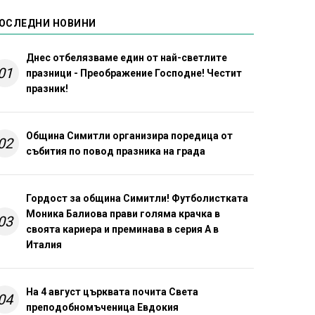
ОСЛЕДНИ НОВИНИ
Днес отбелязваме един от най-светлите
01
празници - Преображение Господне! Честит
празник!
Община Симитли организира поредица от
02
събития по повод празника на града
Гордост за община Симитли! Футболистката
Моника Балиова прави голяма крачка в
03
своята кариера и преминава в серия А в
Италия
На 4 август църквата почита Света
04
преподобномъченица Евдокия