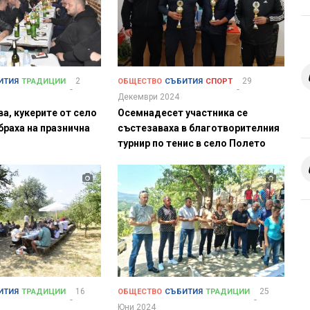
2
29
ИТИЯ
ТРАДИЦИИ
ОБЩЕСТВО
СЪБИТИЯ
СПОРТ
Декември 2024
ва, кукерите от село
Осемнадесет участника се
браха на празнична
състезаваха в благотворителния
турнир по тенис в село Полето
16
25
ИТИЯ
ТРАДИЦИИ
ОБЩЕСТВО
СЪБИТИЯ
ТРАДИЦИИ
Юни 2024