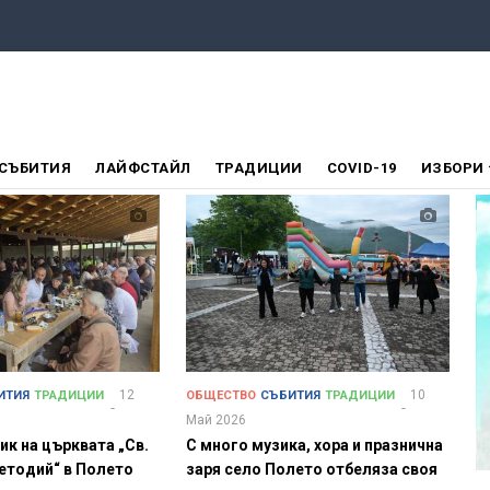
СЪБИТИЯ
ЛАЙФСТАЙЛ
ТРАДИЦИИ
COVID-19
ИЗБОРИ
12
10
ИТИЯ
ТРАДИЦИИ
ОБЩЕСТВО
СЪБИТИЯ
ТРАДИЦИИ
Май 2026
ик на църквата „Св.
С много музика, хора и празнична
Методий“ в Полето
заря село Полето отбеляза своя