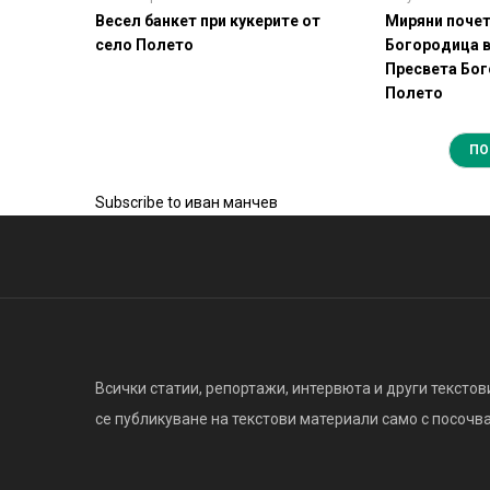
Весел банкет при кукерите от
Миряни поче
село Полето
Богородица в
Пресвета Бог
Полето
ПО
Subscribe to иван манчев
Всички статии, репортажи, интервюта и други текстови
се публикуване на текстови материали само с посочване