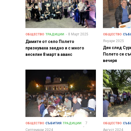
8 Март 2025
ОБЩЕСТВО
ТРАДИЦИИ
ОБЩЕСТВО
СЪБ
Януари 2025
Дамите от село Полето
Ден след Сур
празнуваха заедно и с много
Полето се съ
веселие 8 март в аванс
вечеря
7
ОБЩЕСТВО
СЪБИТИЯ
ТРАДИЦИИ
ОБЩЕСТВО
СЪБ
Септември 2024
Август 2024