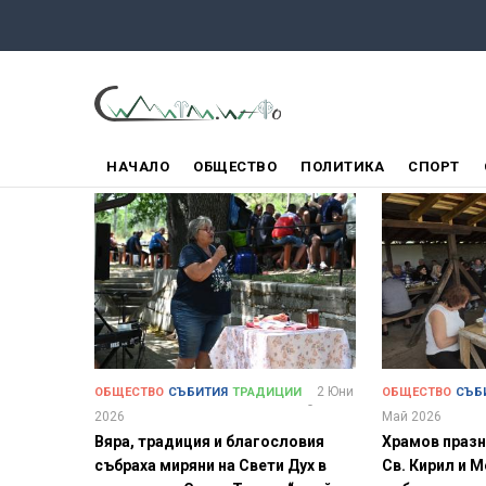
Премини
към
основното
съдържание
ГЛАВНО
НАЧАЛО
ОБЩЕСТВО
ПОЛИТИКА
СПОРТ
МЕНЮ
2 Юни
ОБЩЕСТВО
СЪБИТИЯ
ТРАДИЦИИ
ОБЩЕСТВО
СЪБ
2026
Май 2026
Вяра, традиция и благословия
Храмов празн
събраха миряни на Свети Дух в
Св. Кирил и 