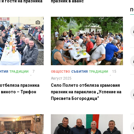
 и гости на празника
празник в аванс
П
7
15
ИТИЯ
ТРАДИЦИИ
ОБЩЕСТВО
СЪБИТИЯ
ТРАДИЦИИ
Август 2025
отбеляза празника
Село Полето отбеляза храмовия
и виното – Трифон
празник на параклиса „Успение на
Пресвета Богородица“