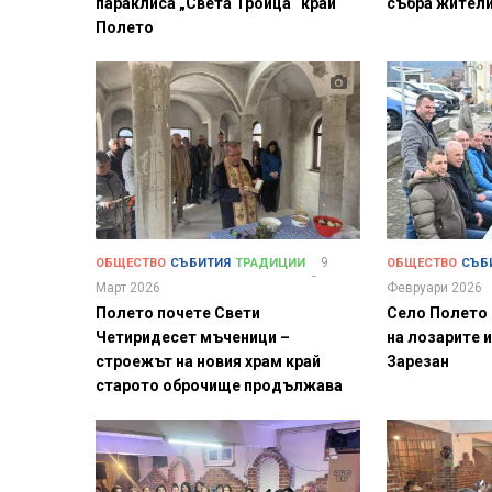
параклиса „Света Троица“ край
събра жители
Полето
9
ОБЩЕСТВО
СЪБИТИЯ
ТРАДИЦИИ
ОБЩЕСТВО
СЪБ
Март 2026
Февруари 2026
Полето почете Свети
Село Полето 
Четиридесет мъченици –
на лозарите 
строежът на новия храм край
Зарезан
старото оброчище продължава