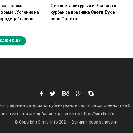
тоха Голяма
Със света литургия и 9 казана с
 храма „Успение на
курбан за празника Свети Дух в
ородица“ в село
село Полето
КАЖИ ОЩЕ
 и графични материали, публикувани в сайта, са собственост на Simi
 на източника и добавяне на линк към https://simitli.info .
© Copyright Simitli.Info 2021 - Всички права запазени.