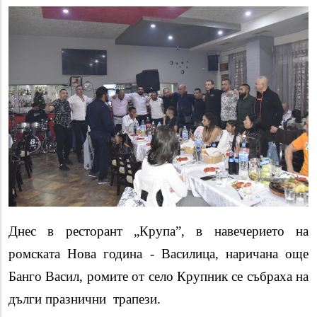
Днес в ресторант „Крупа”, в навечерието на
ромската Нова година - Василица, наричана още
Банго Васил, ромите от село Крупник се събраха на
дълги празнични трапези.