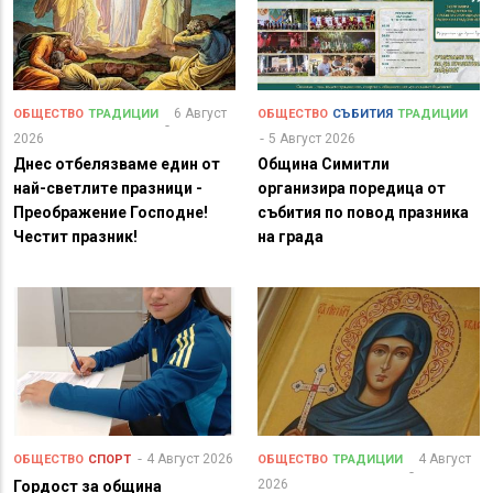
6 Август
ОБЩЕСТВО
ТРАДИЦИИ
ОБЩЕСТВО
СЪБИТИЯ
ТРАДИЦИИ
2026
5 Август 2026
Днес отбелязваме един от
Община Симитли
най-светлите празници -
организира поредица от
Преображение Господне!
събития по повод празника
Честит празник!
на града
4 Август 2026
4 Август
ОБЩЕСТВО
СПОРТ
ОБЩЕСТВО
ТРАДИЦИИ
2026
Гордост за община