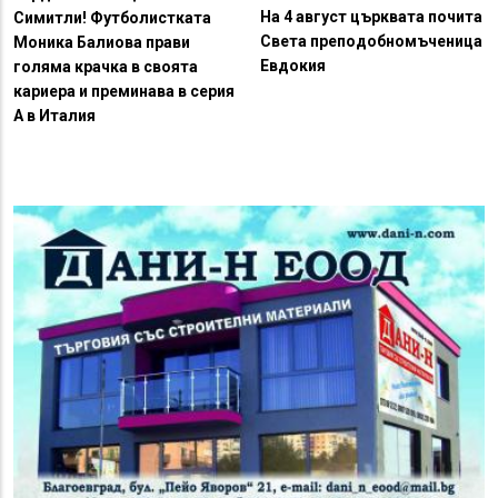
На 4 август църквата почита
Симитли! Футболистката
Света преподобномъченица
Моника Балиова прави
Евдокия
голяма крачка в своята
кариера и преминава в серия
А в Италия