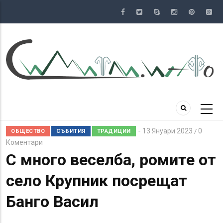
Премини
към
основното
съдържание
13 Януари 2023
0
/
ОБЩЕСТВО
СЪБИТИЯ
ТРАДИЦИИ
Коментари
С много веселба, ромите от
село Крупник посрещат
Банго Васил