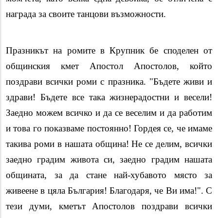
награда за своите танцови възможности.
Празникът на ромите в Крупник бе споделен от
общинския кмет Апостол Апостолов, който
поздрави всички роми с празника. "Бъдете живи и
здрави! Бъдете все така жизнерадостни и весели!
Заедно можем всичко и да се веселим и да работим
и това го показваме постоянно! Гордея се, че имаме
такива роми в нашата община! Не се делим, всички
заедно градим живота си, заедно градим нашата
общината, за да стане най-хубавото място за
живеене в цяла България! Благодаря, че Ви има!". С
тези думи, кметът Апостолов поздрави всички