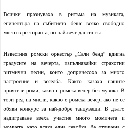
Всички празнуваха в ритъма на музиката,
епицентъра на събитието беше всяко свободно
място в ресторанта, но най-вече дансингът.
Известния ромски оркестър „Сали бенд“ вдигна
градусите на вечерта, изпълнявайки страхотни
ритмични песни, които допринесоха за много
настроение и веселба. Както казаха нашите
приятели роми, какво е ромска вечер без музика. В
този ред на мисли, какво е ромска вечер, ако не се
обяви конкурс за най-добре танцуващи. В дълго
надиграване взеха участие много момичета и
момчета, като всяка една девойка, бе отличена с