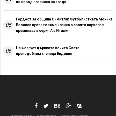
по повод празника на града
Гордост за община Симитли! Футболистката Моника
05
Балиова прави голяма крачка в своята кариера и
преминава в серия А в Италия
На 4 август църквата почита Света
06
преподобномъченица Евдокия