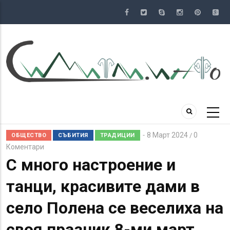
Премини
към
основното
съдържание
8 Март 2024
0
/
ОБЩЕСТВО
СЪБИТИЯ
ТРАДИЦИИ
Коментари
С много настроение и
танци, красивите дами в
село Полена се веселиха на
своя празник 8-ми март