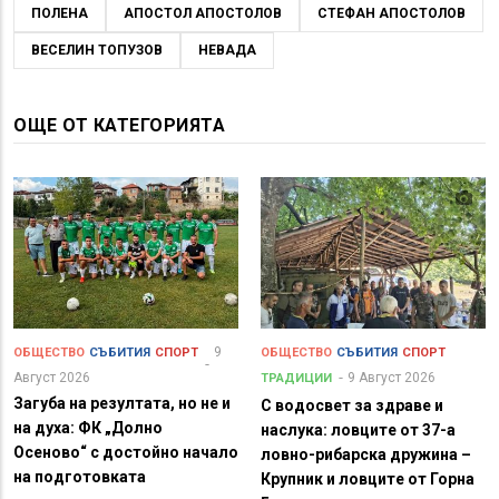
ПОЛЕНА
АПОСТОЛ АПОСТОЛОВ
СТЕФАН АПОСТОЛОВ
ВЕСЕЛИН ТОПУЗОВ
НЕВАДА
ОЩЕ ОТ КАТЕГОРИЯТА
9
ОБЩЕСТВО
СЪБИТИЯ
СПОРТ
ОБЩЕСТВО
СЪБИТИЯ
СПОРТ
Август 2026
9 Август 2026
ТРАДИЦИИ
Загуба на резултата, но не и
С водосвет за здраве и
на духа: ФК „Долно
наслука: ловците от 37-а
Осеново“ с достойно начало
ловно-рибарска дружина –
на подготовката
Крупник и ловците от Горна