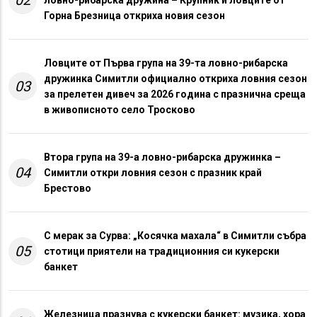
02
ловно-рибарска дружина – Крупник и ловците от
Горна Брезница откриха новия сезон
Ловците от Първа група на 39-та ловно-рибарска
дружинка Симитли официално откриха ловния сезон
03
за прелетен дивеч за 2026 година с празнична среща
в живописното село Тросково
Втора група на 39-а ловно-рибарска дружинка –
04
Симитли откри ловния сезон с празник край
Брестово
С мерак за Сурва: „Косячка махала“ в Симитли събра
05
стотици приятели на традиционния си кукерски
банкет
Железница празнува с кукерски банкет: музика, хора