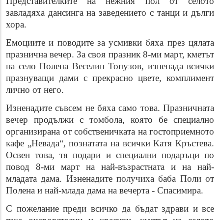
Представителките на нежния пол от селото
завладяха дансинга на заведението с танци и дълги
хора.
Емоциите и поводите за усмивки бяха през цялата
празнична вечер. За своя празник 8-ми март, кметът
на село Полена Веселин Топузов, изненада всички
празнуващи дами с прекрасно цвете, комплимент
лично от него.
Изненадите съвсем не бяха само това. Празничната
вечер продължи с томбола, която бе специално
организирана от собственичката на гостоприемното
кафе „Невада“, познатата на всички Катя Кръстева.
Освен това, тя подари и специални подаръци по
повод 8-ми март на най-възрастната и на най-
младата дама. Изненадите получиха баба Поли от
Полена и най-млада дама на вечерта - Спасимира.
С пожелание преди всичко да бъдат здрави и все