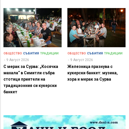
ОБЩЕСТВО
СЪБИТИЯ
ТРАДИЦИИ
ОБЩЕСТВО
СЪБИТИЯ
ТРАДИЦИИ
9 Август 2026
9 Август 2026
С мерак за Сурва: „Косячка
Железница празнува с
махала“ в Симитли събра
кукерски банкет: музика,
стотици приятели на
хора и мерак за Сурва
традиционния си кукерски
банкет