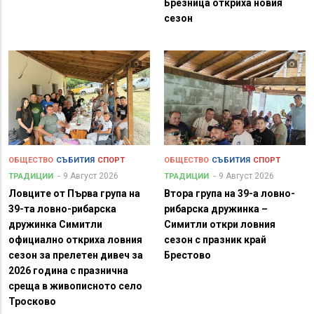
Брезница откриха новия
сезон
ОБЩЕСТВО
СЪБИТИЯ
СПОРТ
ОБЩЕСТВО
СЪБИТИЯ
СПОРТ
9 Август 2026
9 Август 2026
ТРАДИЦИИ
ТРАДИЦИИ
Ловците от Първа група на
Втора група на 39-а ловно-
39-та ловно-рибарска
рибарска дружинка –
дружинка Симитли
Симитли откри ловния
официално откриха ловния
сезон с празник край
сезон за прелетен дивеч за
Брестово
2026 година с празнична
среща в живописното село
Тросково