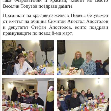
така очарователни и красиви, кметът на селото
Веселин Топузов поздрави дамите.
Празникът на красивите жени в Полена бе уважен
от кметът на община Симитли Апостол Апостолов
и депутатът Стефан Апостолов, които поздрави
празнуващите по повод 8-ми март.