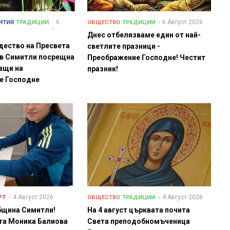
6
6 Август 2026
ИТИЯ
ТРАДИЦИИ
ОБЩЕСТВО
ТРАДИЦИИ
Днес отбелязваме един от най-
дество на Пресвета
светлите празници -
 в Симитли посрещна
Преображение Господне! Честит
ащи на
празник!
е Господне
4 Август 2026
4 Август 2026
РТ
ОБЩЕСТВО
ТРАДИЦИИ
бщина Симитли!
На 4 август църквата почита
та Моника Балиова
Света преподобномъченица