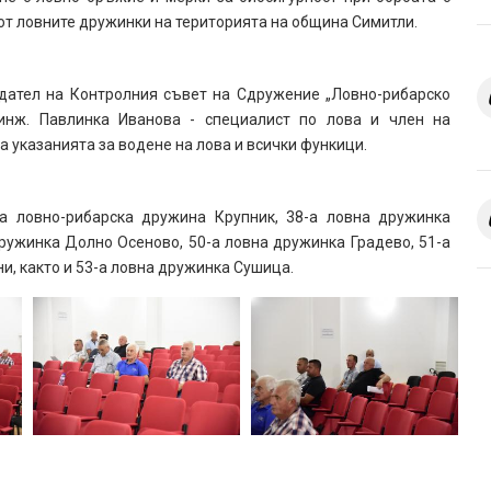
 от ловните дружинки на територията на община Симитли.
дател на Контролния съвет на Сдружение „Ловно-рибарско
 инж. Павлинка Иванова - специалист по лова и член на
а указанията за водене на лова и всички функици.
-а ловно-рибарска дружина Крупник, 38-а ловна дружинка
ружинка Долно Осеново, 50-а ловна дружинка Градево, 51-а
и, както и 53-а ловна дружинка Сушица.