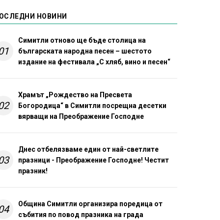
ОСЛЕДНИ НОВИНИ
Симитли отново ще бъде столица на
01
българската народна песен – шестото
издание на фестивала „С хляб, вино и песен“
Храмът „Рождество на Пресвета
02
Богородица“ в Симитли посрещна десетки
вярващи на Преображение Господне
Днес отбелязваме един от най-светлите
03
празници - Преображение Господне! Честит
празник!
Община Симитли организира поредица от
04
събития по повод празника на града