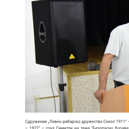
Сдружение „Ловно-рибарско дружество Сокол 1911” –
– 1922“ – град Симитли на тема "Безопасно бораве