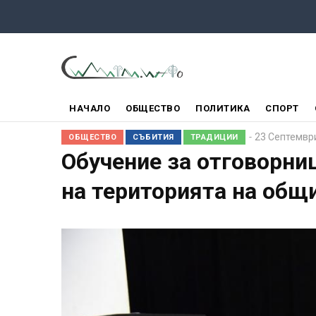
Премини
към
основното
съдържание
ГЛАВНО
НАЧАЛО
ОБЩЕСТВО
ПОЛИТИКА
СПОРТ
МЕНЮ
23 Септемвр
ОБЩЕСТВО
СЪБИТИЯ
ТРАДИЦИИ
Обучение за отговорни
на територията на общ