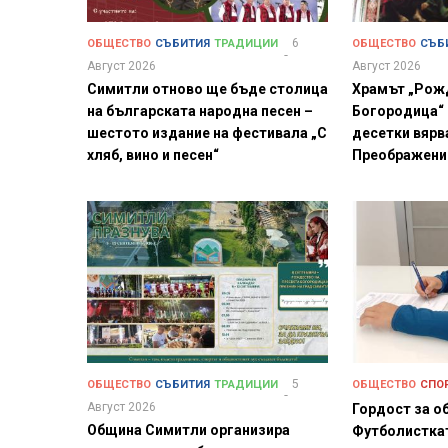
6
ОБЩЕСТВО
СЪБИТИЯ
ТРАДИЦИИ
ОБЩЕСТВО
СЪБ
Август 2026
Август 2026
Симитли отново ще бъде столица
Храмът „Рож
на българската народна песен –
Богородица“
шестото издание на фестивала „С
десетки вярв
хляб, вино и песен“
Преображени
5
ОБЩЕСТВО
СЪБИТИЯ
ТРАДИЦИИ
ОБЩЕСТВО
СПО
Август 2026
Гордост за о
Община Симитли организира
Футболистка