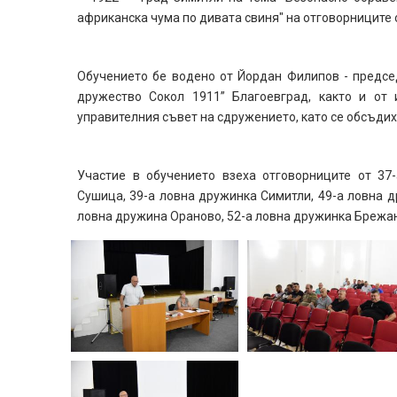
африканска чума по дивата свиня" на отговорниците
Обучението бе водено от Йордан Филипов - предсе
дружество Сокол 1911” Благоевград, както и от
управителния съвет на сдружението, като се обсъдих
Участие в обучението взеха отговорниците от 37
Сушица, 39-а ловна дружинка Симитли, 49-а ловна д
ловна дружина Ораново, 52-а ловна дружинка Брежан