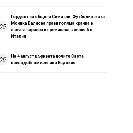
Гордост за община Симитли! Футболистката
Моника Балиова прави голяма крачка в
05
своята кариера и преминава в серия А в
Италия
На 4 август църквата почита Света
06
преподобномъченица Евдокия