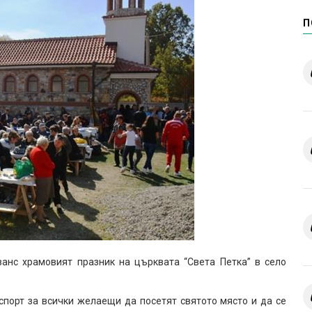
П
ванс храмовият празник на църквата “Света Петка” в село
порт за всички желаещи да посетят святото място и да се