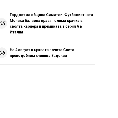
Гордост за община Симитли! Футболистката
Моника Балиова прави голяма крачка в
05
своята кариера и преминава в серия А в
Италия
На 4 август църквата почита Света
06
преподобномъченица Евдокия