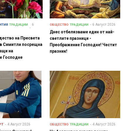
6
6 Август 2026
ИТИЯ
ТРАДИЦИИ
ОБЩЕСТВО
ТРАДИЦИИ
Днес отбелязваме един от най-
дество на Пресвета
светлите празници -
 в Симитли посрещна
Преображение Господне! Честит
ащи на
празник!
е Господне
4 Август 2026
4 Август 2026
РТ
ОБЩЕСТВО
ТРАДИЦИИ