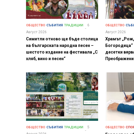
6
ОБЩЕСТВО
СЪБИТИЯ
ТРАДИЦИИ
ОБЩЕСТВО
СЪБ
Август 2026
Август 2026
Симитли отново ще бъде столица
Храмът „Рож
на българската народна песен –
Богородица“
шестото издание на фестивала „С
десетки вярв
хляб, вино и песен“
Преображени
5
ОБЩЕСТВО
СЪБИТИЯ
ТРАДИЦИИ
ОБЩЕСТВО
СПО
Август 2026