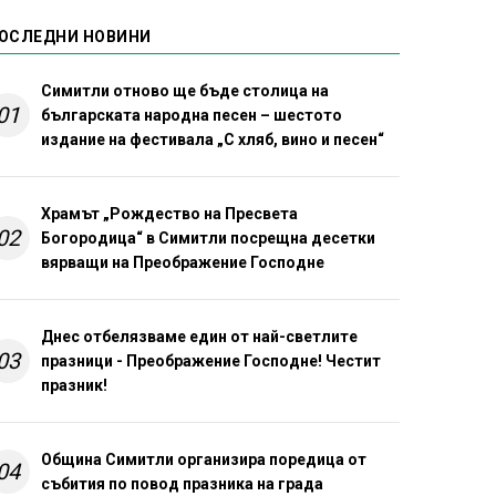
ОСЛЕДНИ НОВИНИ
Симитли отново ще бъде столица на
01
българската народна песен – шестото
издание на фестивала „С хляб, вино и песен“
Храмът „Рождество на Пресвета
02
Богородица“ в Симитли посрещна десетки
вярващи на Преображение Господне
Днес отбелязваме един от най-светлите
03
празници - Преображение Господне! Честит
празник!
Община Симитли организира поредица от
04
събития по повод празника на града