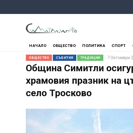
Премини
към
основното
съдържание
ГЛАВНО
НАЧАЛО
ОБЩЕСТВО
ПОЛИТИКА
СПОРТ
МЕНЮ
7 Октомври 
ОБЩЕСТВО
СЪБИТИЯ
ТРАДИЦИИ
Община Симитли осигур
храмовия празник на ц
село Тросково