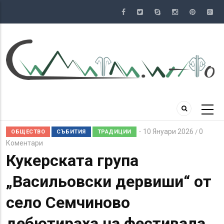
Премини
към
основното
съдържание
10 Януари 2026
0
/
ОБЩЕСТВО
СЪБИТИЯ
ТРАДИЦИИ
Коментари
Кукерската група
„Васильовски дервиши“ от
село Семчиново
дебютираха на фестивала