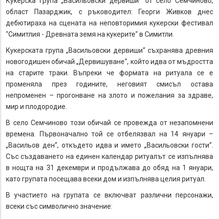
Кукерска група „Васильовски дервиши“ от село Семчиново,
област Пазарджик, с ръководител: Георги Живков днес
дебютираха на сцената на неповторимия кукерски фестивал
"Симитлия - Древната земя на кукерите" в Симитли.
Кукерската група „Васильовски дервиши“ съхранява древния
новогодишен обичай „Дервишуване“, който идва от мъдростта
на старите траки. Въпреки че формата на ритуала се е
променяла през годините, неговият смисъл остава
непроменен – прогонване на злото и пожелания за здраве,
мир и плодородие.
В село Семчиново този обичай се провежда от незапомнени
времена. Първоначално той се отбелязвал на 14 януари –
„Васильов ден“, откъдето идва и името „Васильовски гости“.
Със създаването на единен календар ритуалът се изпълнява
в нощта на 31 декември и продължава до обяд на 1 януари,
като групата посещава всеки дом и изпълнява целия ритуал.
В участието на групата се включват различни персонажи,
всеки със символично значение: