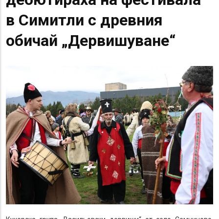
в Симитли с древния
обичай „Дервишуване“