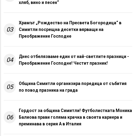
хляб, вино и песен“
Храмът „Рождество на Пресвета Богородица“ в
03
Симитли посрещна десетки вярващи на
Преображение Господне
Днес отбелязваме един от най-светлите празници -
04
Преображение Господне! Честит празник!
Община Симитли организира поредица от събития
05
по повод празника на града
Гордост за община Симитли! Футболистката Моника
06
Балиова прави голяма крачка в своята кариера и
преминава в серия А в Италия