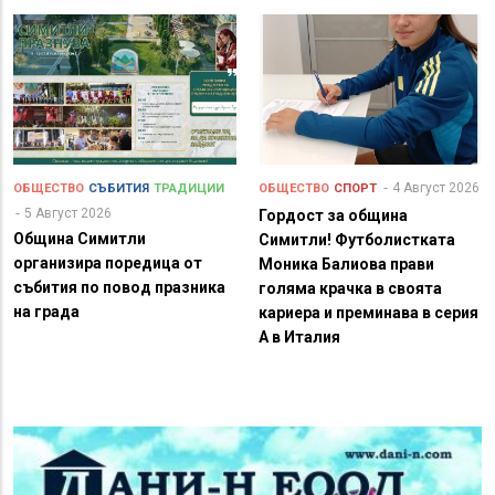
4 Август 2026
ОБЩЕСТВО
СЪБИТИЯ
ТРАДИЦИИ
ОБЩЕСТВО
СПОРТ
5 Август 2026
Гордост за община
Община Симитли
Симитли! Футболистката
организира поредица от
Моника Балиова прави
събития по повод празника
голяма крачка в своята
на града
кариера и преминава в серия
А в Италия