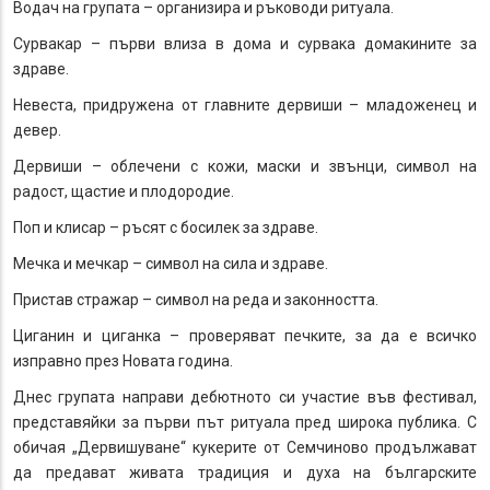
Водач на групата – организира и ръководи ритуала.
Сурвакар – първи влиза в дома и сурвака домакините за
здраве.
Невеста, придружена от главните дервиши – младоженец и
девер.
Дервиши – облечени с кожи, маски и звънци, символ на
радост, щастие и плодородие.
Поп и клисар – ръсят с босилек за здраве.
Мечка и мечкар – символ на сила и здраве.
Пристав стражар – символ на реда и законността.
Циганин и циганка – проверяват печките, за да е всичко
изправно през Новата година.
Днес групата направи дебютното си участие във фестивал,
представяйки за първи път ритуала пред широка публика. С
обичая „Дервишуване“ кукерите от Семчиново продължават
да предават живата традиция и духа на българските