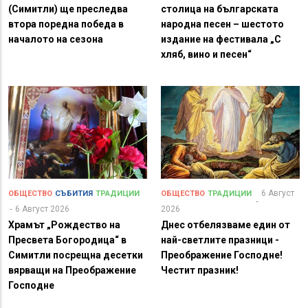
(Симитли) ще преследва
столица на българската
втора поредна победа в
народна песен – шестото
началото на сезона
издание на фестивала „С
хляб, вино и песен“
6 Август
ОБЩЕСТВО
СЪБИТИЯ
ТРАДИЦИИ
ОБЩЕСТВО
ТРАДИЦИИ
6 Август 2026
2026
Храмът „Рождество на
Днес отбелязваме един от
Пресвета Богородица“ в
най-светлите празници -
Симитли посрещна десетки
Преображение Господне!
вярващи на Преображение
Честит празник!
Господне