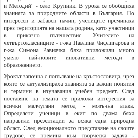
и Методий" - село Крупник. В урока се обобщиха
знанията за природните области в България. По
интересен и забавен начин, учениците преминаха
през територията на нашата родина, като участници
в приказно пътешествие. Учителите на
четвъртокласниците - г-жа Павлина Чифлигарова и
г-жа Симона Равначка бяха приложили много
умело най-новите иновативни методи в
образованието.
Урокът започна с попълване на кръстословица, чрез
която се актуализираха знанията за важни понятия
и термини в изучавания учебен предмет. След
поставяне на темата се приложи интересния за
всички малчугани метод - мозъчна атака.
Определени ученици в екип по двама бяха
направили презентации за всяка една природна
област. След емоционалното представяне на своите
трудове, се премина към творческа задача -