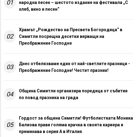
01
народна песен – шестото издание на фестивала „С
хляб, вино и песен“
Храмът „Рождество на Пресвета Богородица“ в
02
Симитли посрещна десетки вярващи на
Преображение Господне
Днес отбелязваме един от най-светлите празници -
03
Преображение Господне! Честит празник!
Община Симитли организира поредица от събития
04
по повод празника на града
Гордост за община Симитли! Футболистката Моника
05
Балиова прави голяма крачка в своята кариера и
преминава в серия А в Италия