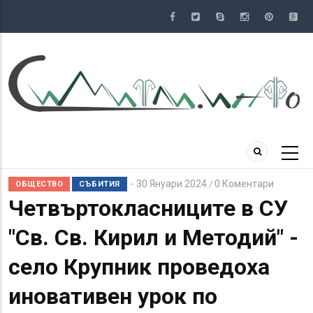
Премини
към
основното
съдържание
30 Януари 2024
0 Коментари
/
ОБЩЕСТВО
СЪБИТИЯ
Четвъртокласниците в СУ
"Св. Св. Кирил и Методий" -
село Крупник проведоха
иновативен урок по