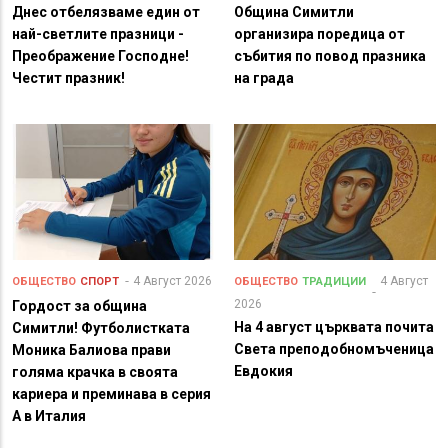
Днес отбелязваме един от
Община Симитли
най-светлите празници -
организира поредица от
Преображение Господне!
събития по повод празника
Честит празник!
на града
4 Август 2026
4 Август
ОБЩЕСТВО
СПОРТ
ОБЩЕСТВО
ТРАДИЦИИ
2026
Гордост за община
На 4 август църквата почита
Симитли! Футболистката
Света преподобномъченица
Моника Балиова прави
Евдокия
голяма крачка в своята
кариера и преминава в серия
А в Италия