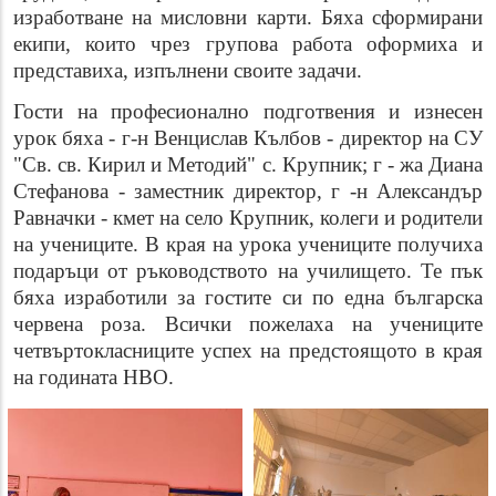
изработване на мисловни карти. Бяха сформирани
екипи, които чрез групова работа оформиха и
представиха, изпълнени своите задачи.
Гости на професионално подготвения и изнесен
урок бяха - г-н Венцислав Кълбов - директор на СУ
"Св. св. Кирил и Методий" с. Крупник; г - жа Диана
Стефанова - заместник директор, г -н Александър
Равначки - кмет на село Крупник, колеги и родители
на учениците. В края на урока учениците получиха
подаръци от ръководството на училището. Те пък
бяха изработили за гостите си по една българска
червена роза. Всички пожелаха на учениците
четвъртокласниците успех на предстоящото в края
на годината НВО.