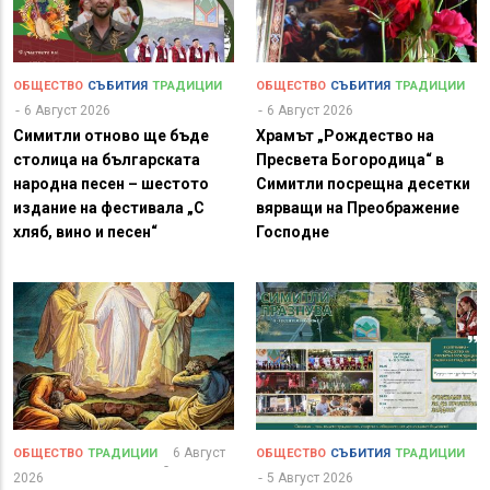
ОБЩЕСТВО
СЪБИТИЯ
ТРАДИЦИИ
ОБЩЕСТВО
СЪБИТИЯ
ТРАДИЦИИ
6 Август 2026
6 Август 2026
Симитли отново ще бъде
Храмът „Рождество на
столица на българската
Пресвета Богородица“ в
народна песен – шестото
Симитли посрещна десетки
издание на фестивала „С
вярващи на Преображение
хляб, вино и песен“
Господне
6 Август
ОБЩЕСТВО
ТРАДИЦИИ
ОБЩЕСТВО
СЪБИТИЯ
ТРАДИЦИИ
2026
5 Август 2026