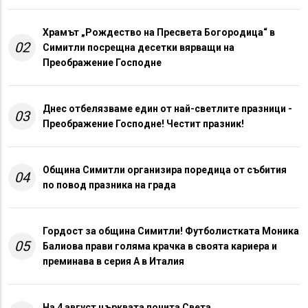
Храмът „Рождество на Пресвета Богородица“ в
02
Симитли посрещна десетки вярващи на
Преображение Господне
Днес отбелязваме един от най-светлите празници -
03
Преображение Господне! Честит празник!
Община Симитли организира поредица от събития
04
по повод празника на града
Гордост за община Симитли! Футболистката Моника
05
Балиова прави голяма крачка в своята кариера и
преминава в серия А в Италия
На 4 август църквата почита Света