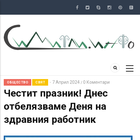
Премини
към
основното
съдържание
7 Април 2024
0 Коментари
/
ОБЩЕСТВО
СВЯТ
Честит празник! Днес
отбелязваме Деня на
здравния работник