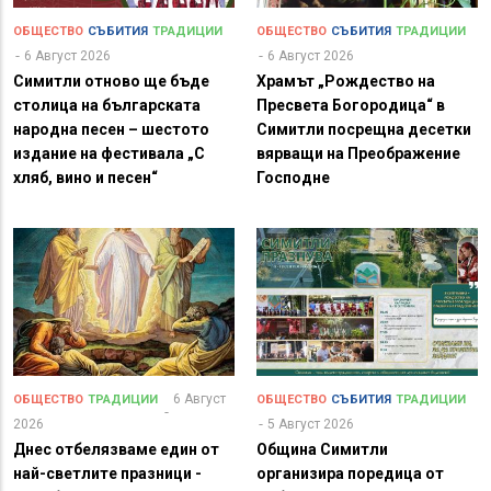
ОБЩЕСТВО
СЪБИТИЯ
ТРАДИЦИИ
ОБЩЕСТВО
СЪБИТИЯ
ТРАДИЦИИ
6 Август 2026
6 Август 2026
Симитли отново ще бъде
Храмът „Рождество на
столица на българската
Пресвета Богородица“ в
народна песен – шестото
Симитли посрещна десетки
издание на фестивала „С
вярващи на Преображение
хляб, вино и песен“
Господне
6 Август
ОБЩЕСТВО
ТРАДИЦИИ
ОБЩЕСТВО
СЪБИТИЯ
ТРАДИЦИИ
2026
5 Август 2026
Днес отбелязваме един от
Община Симитли
най-светлите празници -
организира поредица от