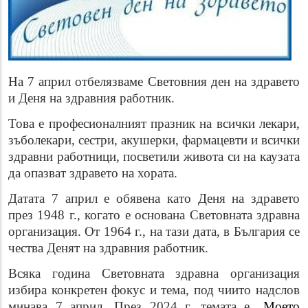
На 7 април отбелязваме Световния ден на здравето
и Деня на здравния работник.
Това е професионалният празник на всички лекари,
зъболекари, сестри, акушерки, фармацевти и всички
здравни работници, посветили живота си на каузата
да опазват здравето на хората.
Датата 7 април е обявена като Деня на здравето
през 1948 г., когато е основана Световната здравна
организация. От 1964 г., на тази дата, в България се
чества Денят на здравния работник.
Всяка година Световната здравна организация
избира конкретен фокус и тема, под чиито надслов
минава 7 април. През 2024 г. темата е
„Моето