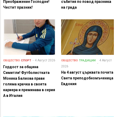
Преображение Господне!
събития по повод празника
Честит празник!
на града
4 Август 2026
4 Август
ОБЩЕСТВО
СПОРТ
ОБЩЕСТВО
ТРАДИЦИИ
2026
Гордост за община
На 4 август църквата почита
Симитли! Футболистката
Света преподобномъченица
Моника Балиова прави
Евдокия
голяма крачка в своята
кариера и преминава в серия
А в Италия