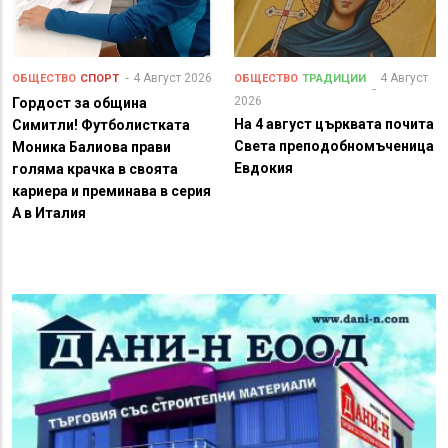
4 Август 2026
4 Август
ОБЩЕСТВО
СПОРТ
ОБЩЕСТВО
ТРАДИЦИИ
2026
Гордост за община
На 4 август църквата почита
Симитли! Футболистката
Света преподобномъченица
Моника Балиова прави
Евдокия
голяма крачка в своята
кариера и преминава в серия
А в Италия