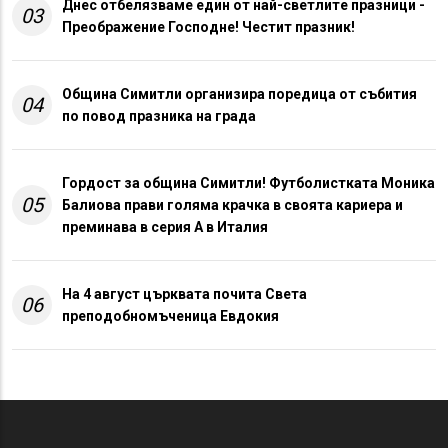
Днес отбелязваме един от най-светлите празници -
03
Преображение Господне! Честит празник!
Община Симитли организира поредица от събития
04
по повод празника на града
Гордост за община Симитли! Футболистката Моника
05
Балиова прави голяма крачка в своята кариера и
преминава в серия А в Италия
На 4 август църквата почита Света
06
преподобномъченица Евдокия