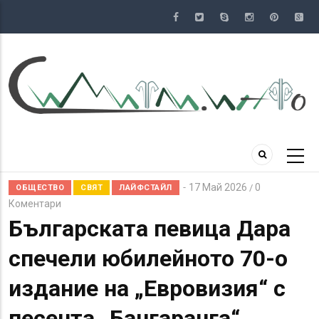
Премини
към
основното
съдържание
17 Май 2026
0
/
ОБЩЕСТВО
СВЯТ
ЛАЙФСТАЙЛ
Коментари
Българската певица Дара
спечели юбилейното 70-о
издание на „Евровизия“ с
песента „Бангаранга“