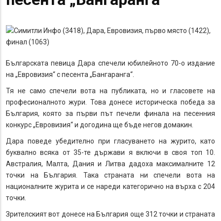
Българската певица Дара спечели юбилейното 70-о издание
на „Евровизия“ с песента „Бангаранга“.
Тя не само спечели вота на публиката, но и гласовете на
професионалното жури. Това донесе историческа победа за
България, която за първи път печели финала на песенния
конкурс „Евровизия“ и догодина ще бъде негов домакин.
Дара поведе убедително при гласуването на журито, като
буквално всяка от 35-те държави я включи в своя топ 10.
Австралия, Малта, Дания и Литва дадоха максималните 12
точки на България. Така страната ни спечели вота на
националните журита и се нареди категорично на върха с 204
точки.
Зрителският вот донесе на България още 312 точки и страната