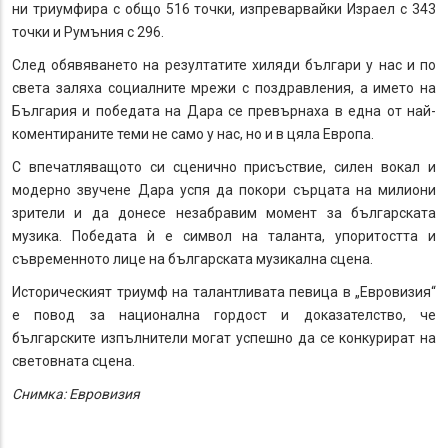
ни триумфира с общо 516 точки, изпреварвайки Израел с 343
точки и Румъния с 296.
След обявяването на резултатите хиляди българи у нас и по
света заляха социалните мрежи с поздравления, а името на
България и победата на Дара се превърнаха в една от най-
коментираните теми не само у нас, но и в цяла Европа.
С впечатляващото си сценично присъствие, силен вокал и
модерно звучене Дара успя да покори сърцата на милиони
зрители и да донесе незабравим момент за българската
музика. Победата ѝ е символ на таланта, упоритостта и
съвременното лице на българската музикална сцена.
Историческият триумф на талантливата певица в „Евровизия“
е повод за национална гордост и доказателство, че
българските изпълнители могат успешно да се конкурират на
световната сцена.
Снимка: Евровизия