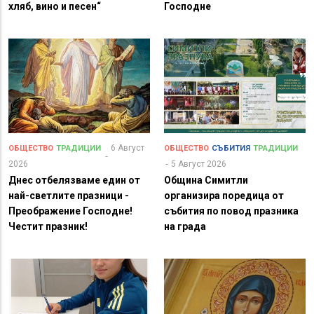
хляб, вино и песен“
Господне
6 Август
ОБЩЕСТВО
ТРАДИЦИИ
ОБЩЕСТВО
СЪБИТИЯ
ТРАДИЦИИ
2026
5 Август 2026
Днес отбелязваме един от
Община Симитли
най-светлите празници -
организира поредица от
Преображение Господне!
събития по повод празника
Честит празник!
на града