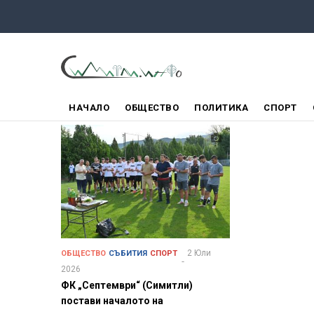
Премини
към
основното
съдържание
ГЛАВНО
НАЧАЛО
ОБЩЕСТВО
ПОЛИТИКА
СПОРТ
МЕНЮ
2 Юли
ОБЩЕСТВО
СЪБИТИЯ
СПОРТ
2026
ФК „Септември“ (Симитли)
постави началото на