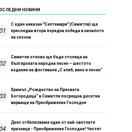
ОСЛЕДНИ НОВИНИ
С един наказан "Септември" (Симитли) ще
01
преследва втора поредна победа в началото
на сезона
Симитли отново ще бъде столица на
02
българската народна песен – шестото
издание на фестивала „С хляб, вино и песен“
Храмът „Рождество на Пресвета
03
Богородица“ в Симитли посрещна десетки
вярващи на Преображение Господне
Днес отбелязваме един от най-светлите
04
празници - Преображение Господне! Честит