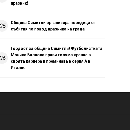
празник!
Община Симитли организира поредица от
05
събития по повод празника на града
Гордост за община Симитли! Футболистката
Моника Балиова прави голяма крачка в
06
своята кариера и преминава в серия А в
Италия