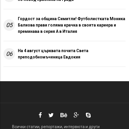
Гордост за община Симитли! Футболистката Моника
05
Балиова прави голяма крачка в своята кариера и
преминава в серия А в Италия
На 4 август църквата почита Света
06
преподобномъченица Евдокия
Всички статии, репортажи, интервюта и други