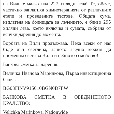
на Вили е малко над 227 хиляди лева! Те, обаче,
частично заплатиха химиотерапията от различните
етапи и проведените тестове. Общата сума,
изплатена на болницата за лечението, е близо 295
хиляди лева, което включва и сумата, събрана от
всички дарения до момента.
Борбата на Вили продължава. Нека всеки от нас
бъде лъч светлина, защото заедно можем да
променим света за Вили и нейното семейство!
Банкова сметка за дарения:
Величка Иванова Маринкова, Първа инвестиционна
банка.
BG03FINV915010BGN0D7FW
БАНКОВА СМЕТКА В ОБЕДИНЕНОТО
КРАЛСТВО:
Velichka Marinkova, Nationwide