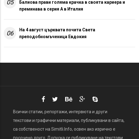
05
Балиова прави голяма крачка в своята кариера и
преминава в серия А в Италия
На 4 август църквата почита Света
06
преподобномъченица Евдокия
Всички статии, репортажи, интервюта и други
текстови и графични материали, публикувани в сайта,
са собственост на Simitli.Info, освен ако изрично е
посочено друго. Допуска се публикуване на текстови