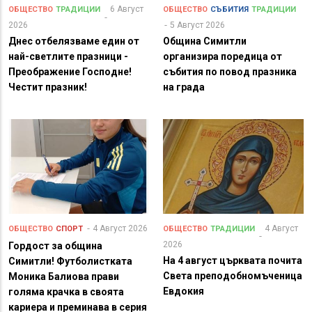
6 Август
ОБЩЕСТВО
ТРАДИЦИИ
ОБЩЕСТВО
СЪБИТИЯ
ТРАДИЦИИ
2026
5 Август 2026
Днес отбелязваме един от
Община Симитли
най-светлите празници -
организира поредица от
Преображение Господне!
събития по повод празника
Честит празник!
на града
4 Август 2026
4 Август
ОБЩЕСТВО
СПОРТ
ОБЩЕСТВО
ТРАДИЦИИ
2026
Гордост за община
На 4 август църквата почита
Симитли! Футболистката
Света преподобномъченица
Моника Балиова прави
Евдокия
голяма крачка в своята
кариера и преминава в серия