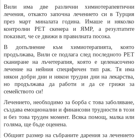
Вили има две различни химиотерапевтични
лечения, откакто започна лечението си в Турция
през март миналата година. Имаше и няколко
контролни PET скенeра и ЯМР, а резултатите
показват, че се движи в правилната посока.
В допълнение към химиотерапията, която
продължава, Вили се подлага след последното РЕТ
сканиране на лъчетерапия, която е целенасочено
лечение на нейния специфичен тип рак. Тя има
някои добри дни и някои трудни дни на лекарства,
но продължава да работи и да се грижи за
семейството си!
Лечението, необходимо за борба с това заболяване,
създава емоционални и финансови трудности в този
и без това труден момент. Всяка помощ, малка или
голяма, ще бъде оценена.
Общият размер на събраните дарения за лечението