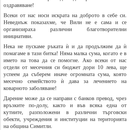
оздравяване!
Всеки от нас носи искрата на доброто в себе си.
Неведнъж показахме, че Вили не е сама и се
организираха различни благотворителни
инициативи.
Нека не пускаме ръката ѝ и да продължим да ѝ
помагаме в тази битка! Няма малка сума, когато е в
името на това да се помогне. Ако всеки от нас
отдели от месечния си бюджет дори 10 лева, ще
успеем да съберем иначе огромната сума, която
месечно семейството ѝ дава за лечението на
коварното заболяване!
Дарение може да се направи с банков превод, чрез
връзките по-долу, както и във всяка една от
кутиите, разположени в различни търговски
обекти, учреждения и институции
на територията
на община Симитли.