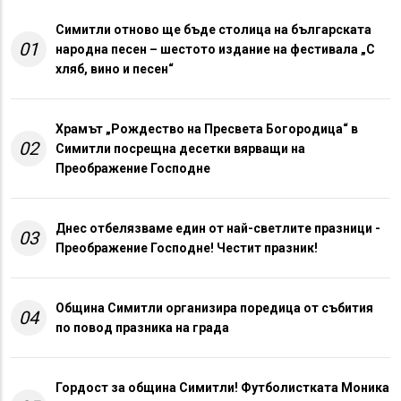
Симитли отново ще бъде столица на българската
01
народна песен – шестото издание на фестивала „С
хляб, вино и песен“
Храмът „Рождество на Пресвета Богородица“ в
02
Симитли посрещна десетки вярващи на
Преображение Господне
Днес отбелязваме един от най-светлите празници -
03
Преображение Господне! Честит празник!
Община Симитли организира поредица от събития
04
по повод празника на града
Гордост за община Симитли! Футболистката Моника