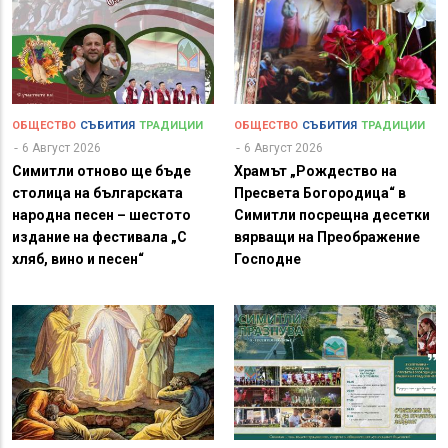
ОБЩЕСТВО
СЪБИТИЯ
ТРАДИЦИИ
ОБЩЕСТВО
СЪБИТИЯ
ТРАДИЦИИ
6 Август 2026
6 Август 2026
Симитли отново ще бъде
Храмът „Рождество на
столица на българската
Пресвета Богородица“ в
народна песен – шестото
Симитли посрещна десетки
издание на фестивала „С
вярващи на Преображение
хляб, вино и песен“
Господне