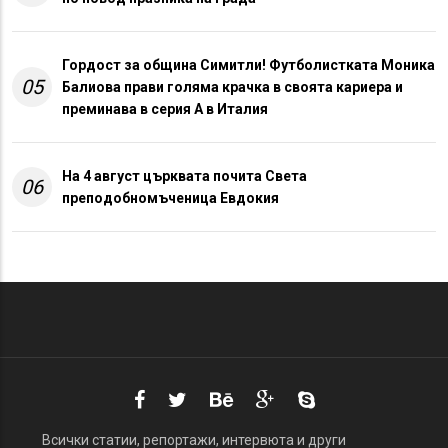
Гордост за община Симитли! Футболистката Моника
05
Балиова прави голяма крачка в своята кариера и
преминава в серия А в Италия
На 4 август църквата почита Света
06
преподобномъченица Евдокия
Всички статии, репортажи, интервюта и други