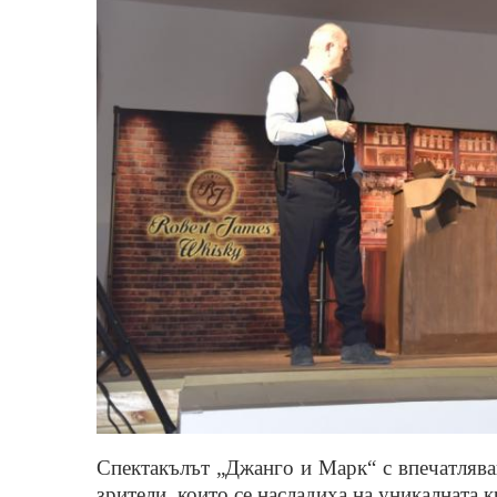
Спектакълът „Джанго и Марк“
с
впечатлява
зрители, които се насладиха на уникалната
к