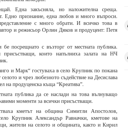
цай. Една закъсняла, но наложителна среща.
ат. Едно признание, една любов и много въпроси.
редставление с много обрати. И всичко това в
автор и режисьор Орлин Дяков и продуцент: Петя
и
бе посрещнато с възторг от местната публика.
и присъстващи, които напълниха залата на
НЧ
ик.
анго и Марк“
гостуваха в село Крупник по покана
селото и чрез любезното съдействие на Десислава
ел на продуценска къща “Креатива”.
тната публика да се наслади на това вълнуващо
равими моменти за всички присъстващи.
стваха кметът на община Симитли Апостолов,
село Крупник Александър Равначки, кметове на
ци, жители на селото и общината, както и Кирил