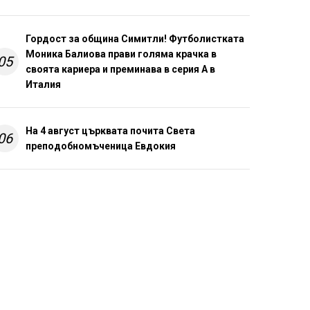
Гордост за община Симитли! Футболистката
Моника Балиова прави голяма крачка в
05
своята кариера и преминава в серия А в
Италия
На 4 август църквата почита Света
06
преподобномъченица Евдокия