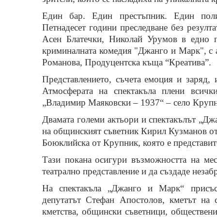
Един бар. Един престъпник. Един поли
Петнадесет години преследване без резулт
Асен Блатечки, Николай Урумов в едно п
криминалната комедия "Джанго и Марк", с 
Романова, Продуцентска къща “Креатива”.
Представлението,
съчета
емоция и заряд
,
А
тмосферата на спектакъла плени всичк
„Владимир Маяковски – 1937“ – село Крупн
Двамата големи актьори и с
пектакълът „Дж
на общинският съветник Кирил Кузманов от 
Боюклийска от Крупник, която е представит
Тази покана
осигури възможността на мес
театрално представление и
да
създаде незаб
На с
пектакъл
а
„Джанго и Марк“
присъ
депутатът Стефан Апостолов, кметът на 
кметства, общински съветници, обществени