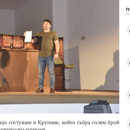
П
що гостуване в Крупник, к
ойто
събра голям брой
риминална комедия
.