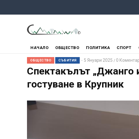
Премини
към
основното
съдържание
ГЛАВНО
НАЧАЛО
ОБЩЕСТВО
ПОЛИТИКА
СПОРТ
МЕНЮ
5 Януари 2025
0 Комента
/
ОБЩЕСТВО
СЪБИТИЯ
Спектакълът „Джанго 
гостуване в Крупник