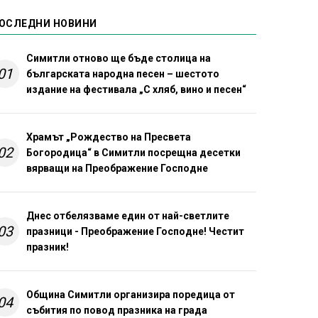
ОСЛЕДНИ НОВИНИ
Симитли отново ще бъде столица на
01
българската народна песен – шестото
издание на фестивала „С хляб, вино и песен“
Храмът „Рождество на Пресвета
02
Богородица“ в Симитли посрещна десетки
вярващи на Преображение Господне
Днес отбелязваме един от най-светлите
03
празници - Преображение Господне! Честит
празник!
Община Симитли организира поредица от
04
събития по повод празника на града