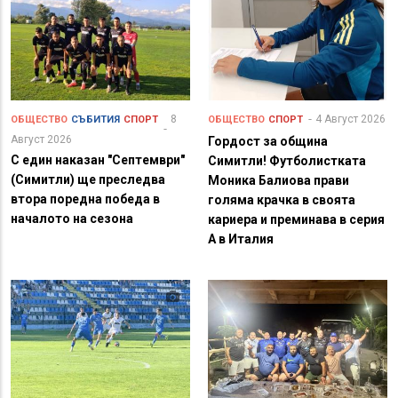
8
4 Август 2026
ОБЩЕСТВО
СЪБИТИЯ
СПОРТ
ОБЩЕСТВО
СПОРТ
Август 2026
Гордост за община
С един наказан "Септември"
Симитли! Футболистката
(Симитли) ще преследва
Моника Балиова прави
втора поредна победа в
голяма крачка в своята
началото на сезона
кариера и преминава в серия
А в Италия