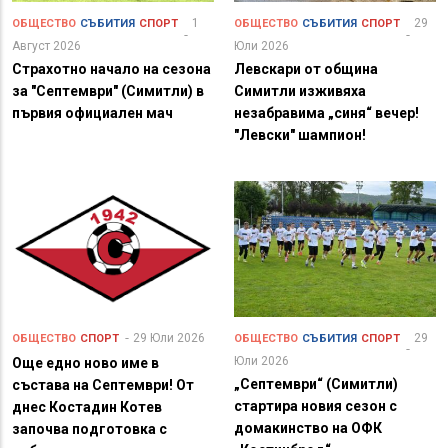
1
29
ОБЩЕСТВО
СЪБИТИЯ
СПОРТ
ОБЩЕСТВО
СЪБИТИЯ
СПОРТ
Август 2026
Юли 2026
Страхотно начало на сезона
Левскари от община
за "Септември" (Симитли) в
Симитли изживяха
първия официален мач
незабравима „синя“ вечер!
"Левски" шампион!
29 Юли 2026
29
ОБЩЕСТВО
СПОРТ
ОБЩЕСТВО
СЪБИТИЯ
СПОРТ
Юли 2026
Още едно ново име в
„Септември“ (Симитли)
състава на Септември! От
стартира новия сезон с
днес Костадин Котев
домакинство на ОФК
започва подготовка с