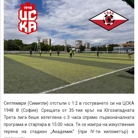
Септември (Симитли) отстъпи с
1:2
в гостуването си на ЦСКА
1948 III (София). Срещата от 35-тия кръг на Югозападната
Трета лига беше изтеглена с 3 часа спрямо първоначалната
програма и стартира в 15:00 часа. Тя се изигра на изкуствения
терена на стадион „Академик“ (при IV-ти километър) в