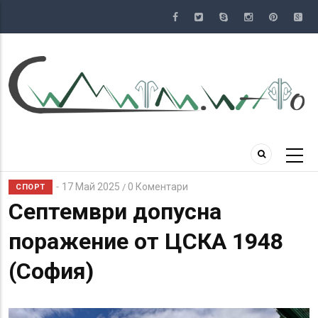
Премини
към
основното
съдържание
17 Май 2025
0 Коментари
/
СПОРТ
Септември допусна
поражение от ЦСКА 1948
(София)