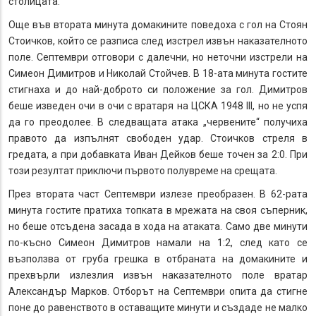
столицата.
Още във втората минута домакините поведоха с гол на Стоян
Стоичков, който се разписа след изстрел извън наказателното
поле. Септември отговори с далечни, но неточни изстрели на
Симеон Димитров и Николай Стойчев. В 18-ата минута гостите
стигнаха и до най-доброто си положение за гол. Димитров
беше изведен очи в очи с вратаря на ЦСКА 1948 III, но не успя
да го преодолее. В следващата атака „червените“ получиха
правото да изпълнят свободен удар. Стоичков стреля в
гредата, а при добавката Иван Дейков беше точен за 2:0. При
този резултат приключи първото полувреме на срещата.
През втората част Септември излезе преобразен. В 62-рата
минута гостите пратиха топката в мрежата на своя съперник,
но беше отсъдена засада в хода на атаката. Само две
минути
по-късно Симеон Димитров намали на 1:2, след като се
възползва от груба грешка в отбраната на домакините и
прехвърли излезлия извън наказателното поле вратар
Александър Марков. Отборът на Септември опита да стигне
поне до равенството в оставащите минути и създаде не малко