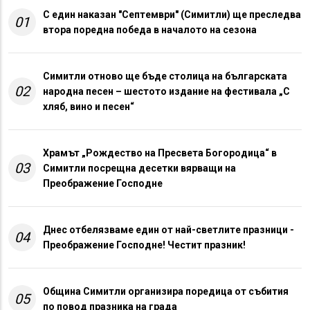
С един наказан "Септември" (Симитли) ще преследва
01
втора поредна победа в началото на сезона
Симитли отново ще бъде столица на българската
02
народна песен – шестото издание на фестивала „С
хляб, вино и песен“
Храмът „Рождество на Пресвета Богородица“ в
03
Симитли посрещна десетки вярващи на
Преображение Господне
Днес отбелязваме един от най-светлите празници -
04
Преображение Господне! Честит празник!
Община Симитли организира поредица от събития
05
по повод празника на града