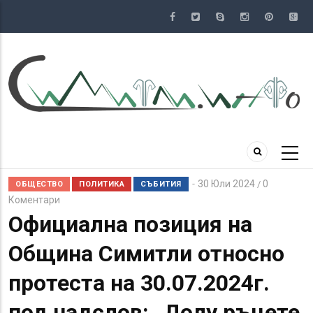
Премини
към
основното
съдържание
30 Юли 2024
0
/
ОБЩЕСТВО
ПОЛИТИКА
СЪБИТИЯ
Коментари
Официална позиция на
Община Симитли относно
протеста на 30.07.2024г.
под надслов: „Долу ръцете