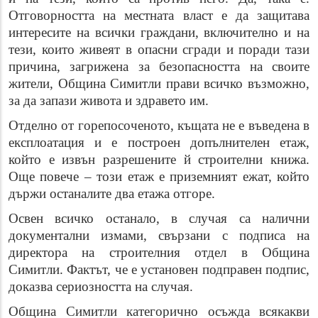
Отговорността на местната власт е да защитава
интересите на всички граждани, включително и на
тези, които живеят в опасни сгради и поради тази
причина, загрижена за безопасността на своите
жители, Община Симитли прави всичко възможно,
за да запази живота и здравето им.
Отделно от горепосоченото, къщата не е въведена в
експлоатация и е построен допълнителен етаж,
който е извън разрешените й строителни книжа.
Още повече – този етаж е приземният ежат, който
държи останалите два етажа отгоре.
Освен всичко останало, в случая са налични
документални измами, свързани с подписа на
директора на строителния отдел в Община
Симитли. Фактът, че е установен подправен подпис,
доказва сериозността на случая.
Община Симитли категорично осъжда всякакви