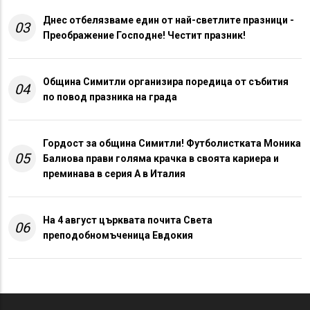
Днес отбелязваме един от най-светлите празници -
03
Преображение Господне! Честит празник!
Община Симитли организира поредица от събития
04
по повод празника на града
Гордост за община Симитли! Футболистката Моника
05
Балиова прави голяма крачка в своята кариера и
преминава в серия А в Италия
На 4 август църквата почита Света
06
преподобномъченица Евдокия