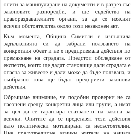
опити за манипулиране на документи и в разрез със
законовите разпоредби, и ще съдейства на
правораздавателните органи, за да се изяснят
всички обстоятелства около този незаконен акт.
Към момента, Община Симитли е изпълнила
задълженията си да забрани ползването на
конкретния обект и не е предприемала действия по
премахване на сградата. Предстои обследване от
експерти, които ще дадат становище дали сградата е
опасна за живеене и дали може да бъде ползвана, и
съобразно това ще бъдат предприети законови
действия.
Обръщаме внимание, че подобни проверки не са
насочени срещу конкретни лица или групи, а имат
за цел да се гарантира спазването на закона за
всички. Опитите да се представят тези действия
като политически мотивирани са несъстоятелни.
Ние предупредихме всички жители на нашата