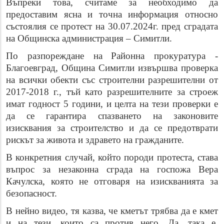
Въпреки това, считаме за необходимо да
предоставим ясна и точна информация относно
състоялия се протест на 30.07.2024г. пред сградата
на Общинска администрация – Симитли.
По разпореждане на
Районна прокуратура -
Благоевград, Община Симитли извършва проверка
на всички обекти със строителни разрешителни от
2017-2018 г., тъй като разрешителните за строеж
имат годност 5 години, и целта на тези проверки е
да се гарантира спазването на законовите
изисквания за строителство и да се предотврати
рискът за живота и здравето на гражданите.
В конкретния случай, който породи протеста, става
въпрос за незаконна сграда на госпожа Вера
Качулска, която не отговаря на изискванията за
безопасност.
В нейно видео, тя казва, че кметът трябва да е кмет
и на тези, които са против него. Да, така е.