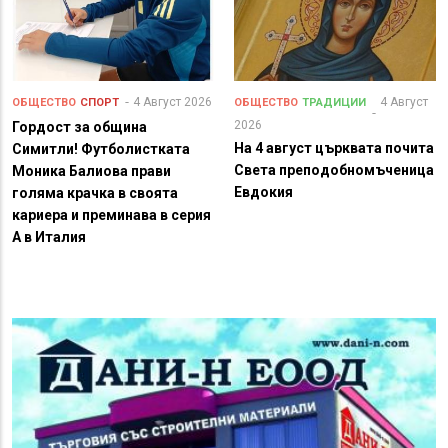
4 Август 2026
4 Август
ОБЩЕСТВО
СПОРТ
ОБЩЕСТВО
ТРАДИЦИИ
2026
Гордост за община
На 4 август църквата почита
Симитли! Футболистката
Света преподобномъченица
Моника Балиова прави
Евдокия
голяма крачка в своята
кариера и преминава в серия
А в Италия