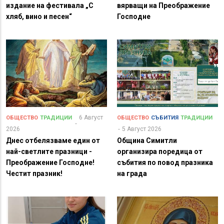
издание на фестивала „С
вярващи на Преображение
хляб, вино и песен“
Господне
6 Август
ОБЩЕСТВО
ТРАДИЦИИ
ОБЩЕСТВО
СЪБИТИЯ
ТРАДИЦИИ
2026
5 Август 2026
Днес отбелязваме един от
Община Симитли
най-светлите празници -
организира поредица от
Преображение Господне!
събития по повод празника
Честит празник!
на града