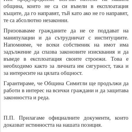
община, които не са си въвели в експлоатация
къщите, да го направят, тъй като ако не го направят,
те са абсолютно незаконни.
Призоваваме гражданите да не се поддават на
манипулации и да сътрудничат с институциите.
Напомняме, че всеки собственик на имот има
задължение да спазва законовите изисквания и да
въведе в експлоатация своите строежи. Това е
необходимо както за личната им сигурност, така и
за интересите на цялата общност.
Гарантираме, че Община Симитли ще продължи да
работи в интерес на всички граждани и да защитава
законността и реда.
П.П. Прилагаме официалните документи, които
доказват истинността на нашата позиция.