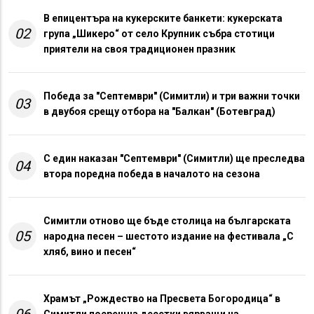
В епицентъра на кукерските банкети: кукерската
02
група „Шикеро“ от село Крупник събра стотици
приятели на своя традиционен празник
Победа за "Септември" (Симитли) и три важни точки
03
в двубоя срещу отбора на "Балкан" (Ботевград)
С един наказан "Септември" (Симитли) ще преследва
04
втора поредна победа в началото на сезона
Симитли отново ще бъде столица на българската
05
народна песен – шестото издание на фестивала „С
хляб, вино и песен“
Храмът „Рождество на Пресвета Богородица“ в
06
Симитли посрещна десетки вярващи на