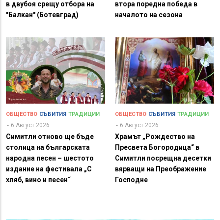
в двубоя срещу отбора на
втора поредна победа в
"Балкан" (Ботевград)
началото на сезона
ОБЩЕСТВО
СЪБИТИЯ
ТРАДИЦИИ
ОБЩЕСТВО
СЪБИТИЯ
ТРАДИЦИИ
6 Август 2026
6 Август 2026
Симитли отново ще бъде
Храмът „Рождество на
столица на българската
Пресвета Богородица“ в
народна песен – шестото
Симитли посрещна десетки
издание на фестивала „С
вярващи на Преображение
хляб, вино и песен“
Господне