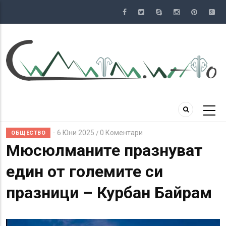
Премини
към
основното
съдържание
6 Юни 2025
0 Коментари
/
ОБЩЕСТВО
Мюсюлманите празнуват
един от големите си
празници – Курбан Байрам