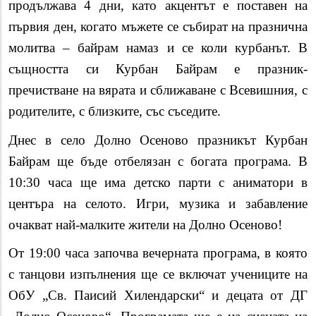
продължава 4 дни, като акцентът е поставен на
първия ден, когато мъжете се събират на празнична
молитва – байрам намаз и се коли курбанът. В
същността си Курбан Байрам е празник-
пречистване на вярата и сближаване с Всевишния, с
родителите, с близките, със съседите.
Днес в село Долно Осеново празникът Курбан
Байрам ще бъде отбелязан с богата програма. В
10:30 часа ще има детско парти с аниматори в
центъра на селото. Игри, музика и забавление
очакват най-малките жители на Долно Осеново!
От 19:00 часа започва вечерната програма, в която
с танцови изпълнения ще се включат учениците на
ОбУ „Св. Паисий Хилендарски“ и децата от ДГ