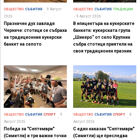
9 Август
ОБЩЕСТВО
СЪБИТИЯ
ОБЩЕСТВО
СЪБИТИЯ
ТРАДИЦИИ
2026
9 Август 2026
Празничен дух завладя
В епицентъра на кукерските
Черниче: стотици се събраха
банкети: кукерската група
на традиционния кукерски
„Шикеро“ от село Крупник
банкет на селото
събра стотици приятели на
своя традиционен празник
9
8
ОБЩЕСТВО
СЪБИТИЯ
СПОРТ
ОБЩЕСТВО
СЪБИТИЯ
СПОРТ
Август 2026
Август 2026
Победа за "Септември"
С един наказан "Септември"
(Симитли) и три важни точки
(Симитли) ще преследва