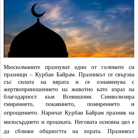
Мюсюлманите празнуват един от големите си
празници – Курбан Байрам. Празникът се свързва
със силата на вярата и се ознаменува с
жертвоприношението на животно като израз на
благодарност към Всевишния. Символизира
смирението, покаянието, помирението и
опрощението.
Наричат Курбан Байрам празник на
милосърдието и прошката. Неговата основна цел е
да сближи общността на хората.
Празникът