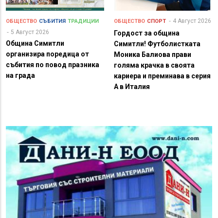
4 Август 2026
ОБЩЕСТВО
СЪБИТИЯ
ТРАДИЦИИ
ОБЩЕСТВО
СПОРТ
5 Август 2026
Гордост за община
Община Симитли
Симитли! Футболистката
организира поредица от
Моника Балиова прави
събития по повод празника
голяма крачка в своята
на града
кариера и преминава в серия
А в Италия