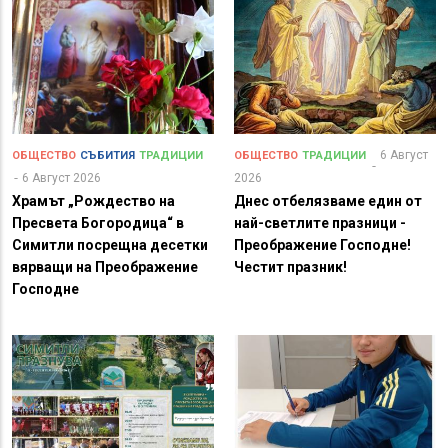
6 Август
ОБЩЕСТВО
СЪБИТИЯ
ТРАДИЦИИ
ОБЩЕСТВО
ТРАДИЦИИ
6 Август 2026
2026
Храмът „Рождество на
Днес отбелязваме един от
Пресвета Богородица“ в
най-светлите празници -
Симитли посрещна десетки
Преображение Господне!
вярващи на Преображение
Честит празник!
Господне