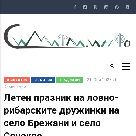
Премини
към
основното
съдържание
21 Юни 2025
0
/
ОБЩЕСТВО
СЪБИТИЯ
ТРАДИЦИИ
Коментари
Летен празник на ловно-
рибарските дружинки на
село Брежани и село
Сенокос