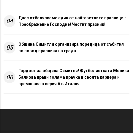
Днес отбелязваме един от най-светлите празници -
04
Преображение Господне! Честит празник!
Община Симитли организира поредица от събития
05
по повод празника на града
Гордост за община Симитли! Футболистката Моника
06
Балиова прави голяма крачка в своята кариера и
преминава в серия А в Италия