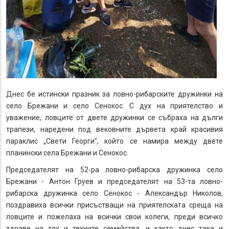
Днес бе истински празник за ловно-рибарските дружинки на
село Брежани и село Сенокос. С дух на приятелство и
уважение, ловците от двете дружинки се събраха на дълги
трапези, наредени под вековните дървета край красивия
параклис „Свети Георги", който се намира между двете
планински села Брежани и Сенокос.
Председателят на 52-ра ловно-рибарска дружинка село
Брежани - Антон Груев и председателят на 53-та ловно-
рибарска дружинка село Сенокос - Александър Николов,
поздравиха всички присъстващи на приятелската среща на
ловците и пожелаха на всички свои колеги, преди всичко
здраве на тях и техните семейства, и както днес така и