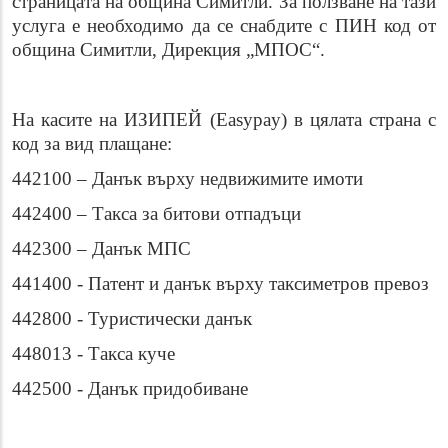
страницата на община Симитли. За ползване на тази
услуга е необходимо да се снабдите с ПИН код от
община Симитли, Дирекция „МПОС“.
На касите на ИЗИПЕЙ (Easypay) в цялата страна с
код за вид плащане:
442100 – Данък върху недвижимите имоти
442400 – Такса за битови отпадъци
442300 – Данък МПС
441400 - Патент и данък върху таксиметров превоз
442800 - Туристически данък
448013 - Такса куче
442500 - Данък придобиване