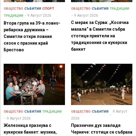
ОБЩЕСТВО
СЪБИТИЯ
СПОРТ
ОБЩЕСТВО
СЪБИТИЯ
ТРАДИЦИИ
9 Август 2026
9 Август 2026
ТРАДИЦИИ
С мерак за Сурва: „Косячка
Втора група на 39-а ловно-
махала“ в Симитли събра
рибарска дружинка –
стотици приятели на
Симитли откри ловния
традиционния си кукерски
сезон с празник край
банкет
Брестово
9 Август
ОБЩЕСТВО
СЪБИТИЯ
ТРАДИЦИИ
ОБЩЕСТВО
СЪБИТИЯ
9 Август 2026
2026
Железница празнува с
Празничен дух завладя
кукерски банкет: музика,
Черниче: стотици се събраха