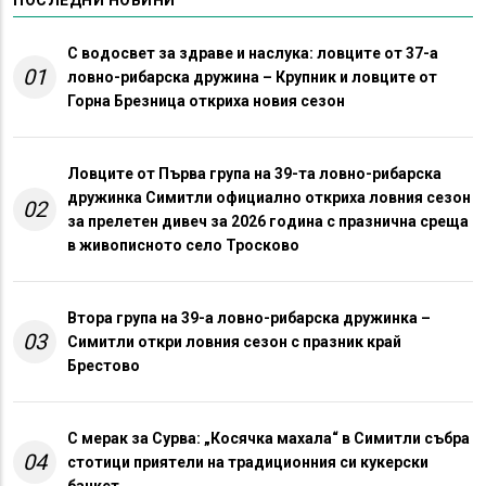
ПОСЛЕДНИ НОВИНИ
С водосвет за здраве и наслука: ловците от 37-а
01
ловно-рибарска дружина – Крупник и ловците от
Горна Брезница откриха новия сезон
Ловците от Първа група на 39-та ловно-рибарска
дружинка Симитли официално откриха ловния сезон
02
за прелетен дивеч за 2026 година с празнична среща
в живописното село Тросково
Втора група на 39-а ловно-рибарска дружинка –
03
Симитли откри ловния сезон с празник край
Брестово
С мерак за Сурва: „Косячка махала“ в Симитли събра
04
стотици приятели на традиционния си кукерски