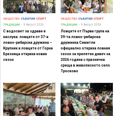
ОБЩЕСТВО
СЪБИТИЯ
СПОРТ
ОБЩЕСТВО
СЪБИТИЯ
СПОРТ
9 Август 2026
9 Август 2026
ТРАДИЦИИ
ТРАДИЦИИ
С водосвет за здраве и
Ловците от Първа група на
наслука: ловците от 37-а
39-та ловно-рибарска
ловно-рибарска дружина –
дружинка Симитли
Крупник и ловците от Горна
официално откриха ловния
Брезница откриха новия
сезон за прелетен дивеч за
сезон
2026 година с празнична
среща в живописното село
Тросково