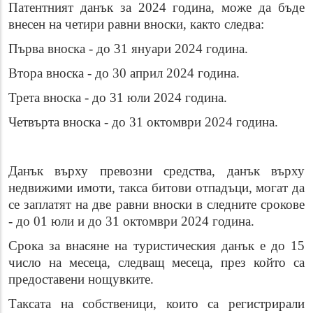
Патентният данък за 202
4
година, може да бъде
внесен на четири равни вноски, както следва:
П
ърв
а вноска
- до 31 януари 202
4
година.
Втора вноска
- до
30
април 2024 година.
Трета вноска
- до 31 юли 202
4
година.
Четвърта вноска
- до 31 октомври 202
4
година.
Данък върху превозни средства, данък върху
недвижими имоти, такса битови отпадъци
,
могат да
се заплатят на две равни вноски в следните срокове
- до
01 юли и
до 31 октомври 202
4
година.
Срока за внасяне на туристическия данък е до 15
число на месеца, следващ месеца, през който са
предоставени нощувките.
Таксата на собственици, които са регистрирали