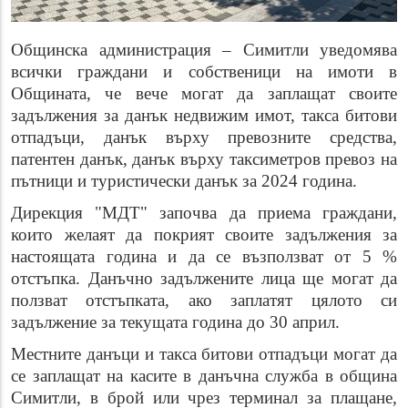
Общинска администрация – Симитли уведомява
всички граждани
и собственици на имоти в
О
бщината, че
вече
могат да заплащат
своите
задължения за данък недвижим имот, такса битови
отпадъци, данък върху превозните средства,
патентен данък, данък върху таксиметров превоз на
пътници и туристически данък за 2024 година.
Дирекция "МДТ" започва да приема граждани,
които желаят да покрият своите задължения за
настоящата година и да се възползват от 5 %
отстъпка. Данъчно задължените лица ще могат да
ползват отстъпката, ако заплатят цялото си
задължение за текущата година до 30 април.
Местните данъци и такса битови отпадъци могат да
се заплащат на касите в данъчна служба в община
Симитли, в брой или чрез терминал за плащане,